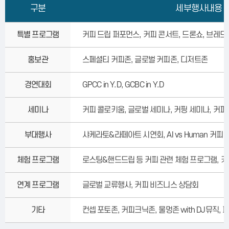
구분
세부행사내용
특별 프로그램
커피 드립 퍼포먼스, 커피 콘서트, 드론쇼, 브레
홍보관
스페셜티 커피존, 글로벌 커피존, 디저트존
경연대회
GPCC in Y.D, GCBC in Y.D
세미나
커피 콜로키움, 글로벌 세미나, 커핑 세미나, 커피
부대행사
샤케라토&라떼아트 시연회, AI vs Human 커피
체험 프로그램
로스팅&핸드드립 등 커피 관련 체험 프로그램, 키
연계 프로그램
글로벌 교류행사, 커피 비즈니스 상담회
기타
컨셉 포토존, 커피크닉존, 물멍존 with DJ뮤직,