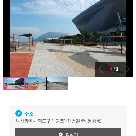
1
/
3
주소
부산광역시 영도구 해양로301번길 45 (동삼동)
길찾기