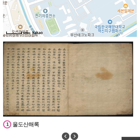
100m
울도산해록
1