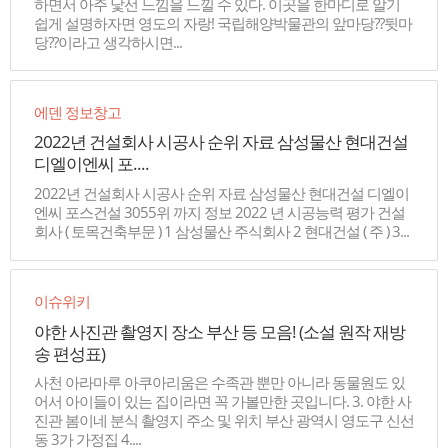
하면서 아주 낯선 느낌을 느낄 수 있다. 이곳을 한마디로 알기
쉽게 설명하자면 영도의 자랑! 국립해양박물관의 앞마당??뒷마
당??이라고 생각하시면...
에덴 정보창고
2022년 건설회사 시공사 순위 자료 삼성물산 현대건설
디엘이엔씨 포....
2022년 건설회사 시공사 순위 자료 삼성물산 현대건설 디엘이
엔씨 포스건설 3055위 까지 정보 2022 년 시공능력 평가 건설
회사 ( 토목건축부문 ) 1 삼성물산 주식회사 2 현대건설 ( 주 ) 3...
이슈위키
야한 사진관 촬영지 장소 부산 등 모음! (소설 원작 재방
송 편성표)
사천 아라마루 아쿠아리움은 수족관 뿐만 아니라 동물원도 있
어서 아이들이 있는 집이라면 꼭 가볼만한 곳입니다. 3. 야한 사
진관 봄이네 분식 촬영지 주소 및 위치 부산 광역시 영도구 신선
동 3가 가정집 4....