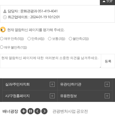
TOP
담당자 :
문화관광과
051-419-4041
최근업데이트 :
2024-01-19 10:12:01
현재 열람하신 페이지를 평가해 주세요.
매우 만족
(5점)
만족
(4점)
보통
(3점)
불만족
(2점)
매우 불만족
(1점)
함경도 해안지도
등록
2
실과/주민자치회
유관/산하기관
시/구청홈페이지
유용한정보
VisitBusan
배너광장
관광벤처사업 공모전