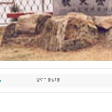
영도구 동삼1동
소