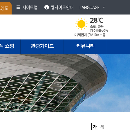
사이트맵
웹사이트안내
LANGUAGE
브영도
28
℃
습도 :
80 %
강수확률 :
0 %
미세먼지
(PM
10
) :
보통
식·쇼핑
관광가이드
커뮤니티