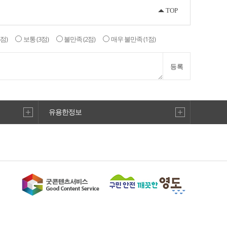
TOP
4점)
보통
(3점)
불만족
(2점)
매우 불만족
(1점)
등록
중리노을전망대
6
유용한정보
선구자 시비
9