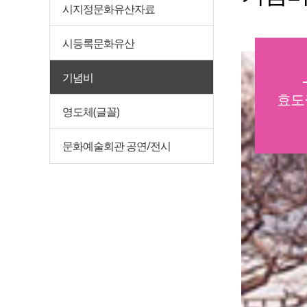
시지정문화유산자료
시등록문화유산
기념비
효도
영도체(글꼴)
문화예술회관 공연/전시