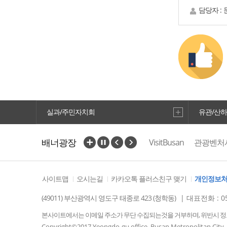
담당자 :
아미르
4
실과/주민자치회
유관/산
배너광장
VisitBusan
관광벤처
절영도진
사이트맵
오시는길
카카오톡 플러스친구 맺기
개인정보
7
(49011) 부산광역시 영도구 태종로 423 (청학동)
| 대표전화 : 05
본사이트에서는 이메일 주소가 무단 수집되는것을 거부하며, 위반시 
Copyright©2017 Yeongdo-gu office, Busan Metropolitan City, K