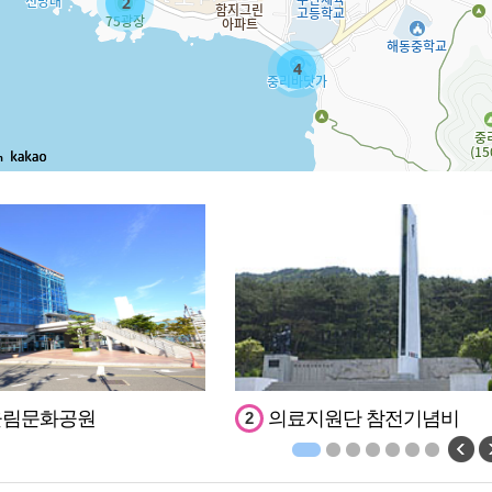
2
4
m
울림문화공원
의료지원단 참전기념비
2