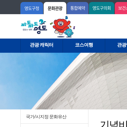
통합예약
영도구의회
보건
영도구청
문화관광
관광 캐릭터
코스여행
관광
국가/시지정 문화유산
기념