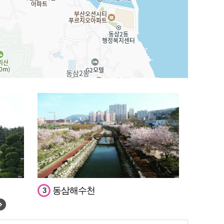
동삼해수천
3