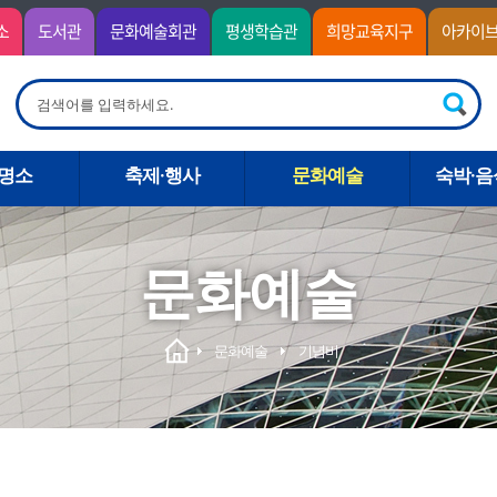
소
도서관
문화예술회관
평생학습관
희망교육지구
아카이
명소
축제·행사
문화예술
숙박·음
문화예술
문화예술
기념비
비