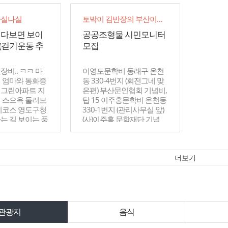
나실나실
토박이 김반장의 부산이야기
걷다보면 보이
공공조형물 시민모니터
 (걷기운동 추
모집
장비.. ㅋㅋ 마
이영도문학비 동래구 온천
 엄마와 통화중
동 330-4번지 (회전그네 맞
지그린아파트 지
은편) 부산문인협회 기념비,
 스으윽 둘러보
탑 15 이주홍문학비 온천동
기코스 영도구청
330-1번지 (관리사무실 앞)
는 길 보이는 풍
(사)이주홍 문학재단 기념
원 항상 차타고
비, 탑 16 일제만행희생자위
.
령비 동래구...
더보기
관광지
음식