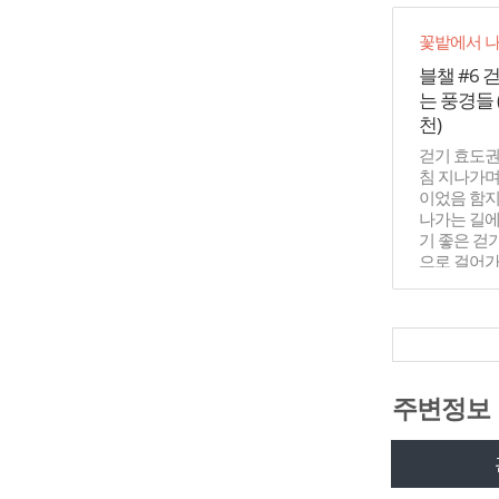
꽃밭에서 
블챌 #6 
는 풍경들
천)
걷기 효도권
침 지나가며
이었음 함
나가는 길에
기 좋은 걷
으로 걸어가
경들 장승공
지나가면서..
주변정보