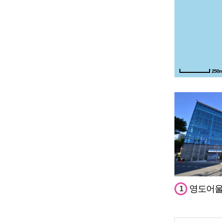
250
영도어
1