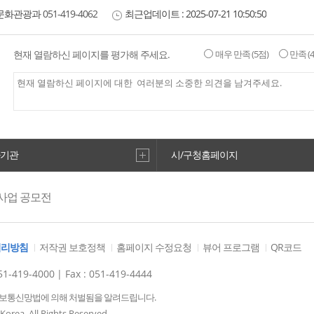
문화관광과
051-419-4062
최근업데이트 :
2025-07-21 10:50:50
현재 열람하신 페이지를 평가해 주세요.
매우 만족
(5점)
만족
(
공원
동산 박진두선생 송덕비
5
하기관
시/구청홈페이지
사업 공모전
 첨사 송덕비
감지해변자갈마당
처리방침
저작권 보호정책
홈페이지 수정요청
뷰어 프로그램
QR코드
8
1-419-4000
| Fax : 051-419-4444
정보통신망법에 의해 처벌됨을 알려드립니다.
orea. All Rights Reserved.