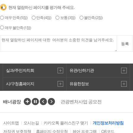
현재 열람하신 페이지를 평가해 주세요.
매우 만족
(5점)
만족
(4점)
보통
(3점)
불만족
(2점)
매우 불만족
(1점)
패총벽화거리
등록
2
실과/주민자치회
유관/산하기관
시/구청홈페이지
유용한정보
VisitBusan
배너광장
관광벤처사업 공모전
사이트맵
오시는길
카카오톡 플러스친구 맺기
개인정보처리방침
복천사 조상경
3
저작권 보호정책
홈페이지 수정요청
뷰어 프로그램
QR코드