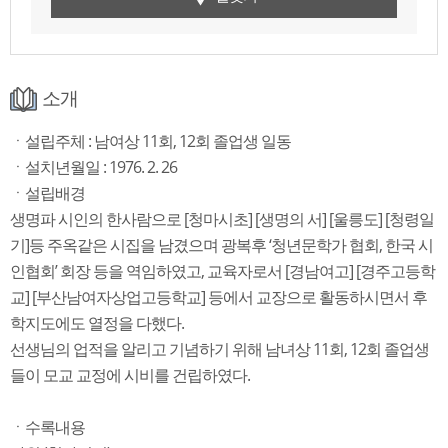
소개
ㆍ설립주체 : 남여상 11회, 12회 졸업생 일동
ㆍ설치년월일 : 1976. 2. 26
ㆍ설립배경
생명파 시인의 한사람으로 [청마시초] [생명의 서] [울릉도] [청령일
기]등 주옥같은 시집을 남겼으며 광복후 ‘청년문학가 협회, 한국 시
인협회’ 회장 등을 역임하였고, 교육자로서 [경남여고] [경주고등학
교] [부산남여자상업고등학교] 등에서 교장으로 활동하시면서 후
학지도에도 열정을 다했다.
선생님의 업적을 알리고 기념하기 위해 남녀상 11회, 12회 졸업생
들이 모교 교정에 시비를 건립하였다.
ㆍ수록내용