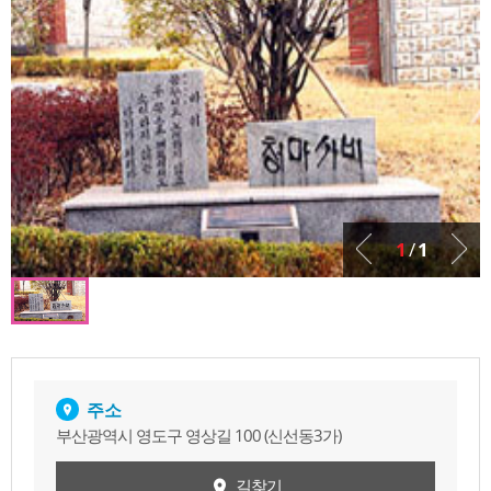
1
/
1
주소
부산광역시 영도구 영상길 100 (신선동3가)
길찾기