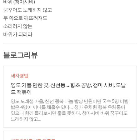
바위 (청마시비)
꿈꾸어도 노래하지 않고
두 쪽으로 깨뜨려져도
소리하지 않는
바위가 되리라
블로그리뷰
세차병법
영도 가볼 만한 곳, 신선동... 향초 공방, 청마 시비, 도날
드 떡볶이
영도 도래샘 마을, 신선 행복 나눔 밥상 만원이면 국수 5명 비빔
밥은 4명이 끼니를 채울수 있다.... 청마 유치환 행복 우체통이
있으니 함께 들러보시면 좋을 듯하다. 청마시비 바위 꿈꾸어도
노래하지 않고...