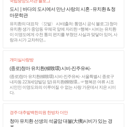
국립중앙도서관 블로그
도시 | 바다의 도시에서 만난 사랑의 시혼 - 유치환 & 청
마문학관
유치환의 대표작 〈깃발〉 시비(출처: 통영시 공식 블로그) 청마
유치환 생가 중앙동 우체국 앞에 자리한 <행복> 시비는 유치환
이 이영도에게 수천 통의 편지를 부쳤던 사실과 맞닿아 있어, 사
랑과 시가 교차하던...
개미실사랑방
(종로)청마 유치환(柳致環) 시비-진주유씨-
(종로)청마 유치환(柳致環) 시비-진주유씨- 서울특별시 종로구
내자동 223(세양빌딩 앞) 유치환(柳致環... ☞행복은 여류 시조
시인인 이영도와의 이루어질 수 없는 사랑 가운데서 지은 시이
다.
경주 대추밭백한의원 한방차 더안
청마 유치환 선생의 석굴암 대불(大佛)시비가 있는 경