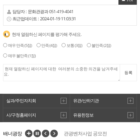
담당자 :
문화관광과
051-419-4041
최근업데이트 :
2024-01-19 11:03:31
현재 열람하신 페이지를 평가해 주세요.
매우 만족
(5점)
만족
(4점)
보통
(3점)
불만족
(2점)
매우 불만족
(1점)
김소운 문학비
등록
2
실과/주민자치회
유관/산하기관
시/구청홈페이지
유용한정보
VisitBusan
배너광장
관광벤처사업 공모전