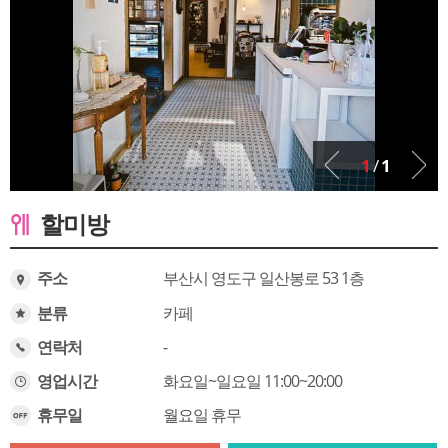
1
/
1
할미방
주소
부산시 영도구 일산봉로 53 1층
분류
카페
연락처
-
영업시간
화요일~일요일 11:00~20:00
휴무일
월요일 휴무