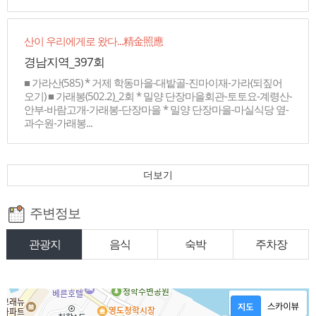
산이 우리에게로 왔다...精金照應
경남지역_397회
■ 가라산(585) * 거제 학동마을-대밭골-진마이재-가라(되짚어
오기) ■ 가래봉(502.2)_2회 * 밀양 단장마을회관-토토요-계령산-
안부-바람고개-가래봉-단장마을 * 밀양 단장마을-마실식당 옆-
과수원-가래봉...
더보기
주변정보
관광지
음식
숙박
주차장