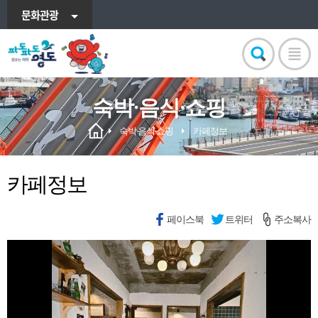
문화관광
숙박·음식·쇼핑
숙박·음식·쇼핑
카페정보
카페정보
페이스북
트위터
주소복사