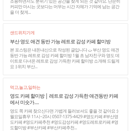
조용하면서도 분위기 있는 공간을 찾게 되는 것 같아요. 단순히
커피만 마시는 곳보다는 머무는 시간 자체가 기억에 남는 공간
을 더 찾게...
샌드위치가게
부산 영도 애견 동반 가능 레트로 감성 카페 할미방
본 포스팅은 내돈내산으로 작성된 글입니다 ت 부산 영도 애견
동반 가능 레트로 감성 카페 할미방 1월 초 남자친구와 영도 데
이트로 다녀온 레트로 감성 가득한 카페 할미방 소개해 드릴게
요 :) 위치 부산...
먹고,놀고,일하는
영도 카페 할미방 │ 레트로 감성 가득한 애견동반 카페
에서 미숫가....
영도 쪽 카페 찾으신다면 가볍게 들러보셔도 좋을 것 같아요 :)
월요일휴무 11시~20시 0507-1375-4429 #영도카페 #부산영
도카페 #영도카페추천 #영도감성카페 #영도레트로카페 #영
도할미방 #부산카페 #부산카페추천...