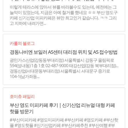
이렇게 테라스에 앉아서 뷰를 바라볼수도 있는데, 예전에는 그
늘막이 있었는데, 지금은 아예 철거를 했네요 ㅎㅎ 부산 영도구
카페 신기산업 미피카페은 뷰만 최고인거 같습니다. ㅋㅋ 그리
고 지하에 내려가면...
카롤의 블로그
경동나비엔 보일러 AS센터 대리점 위치 및 AS 접수방법
광민가스산업(강동동부대리점) 서울특별시 강동구 올림픽로
594(성내동) 1층 1호 02-487-9000 태강산업(강동 북부대리점)...
경동산업(서대문동부대리점) 서울특별시 서대문구 증가로
104-1(남가좌동...
호미츄 패밀리
부산 영도 미피카페 후기 | 신기산업 리뉴얼 대형 카페
핫플 방문기
#부산미피카페 #영도미피카페 #부산카페 #영도카페 #부산핫
플 #영도핫플 #신기산업카페 #부산카페추천 #부산여행 #부