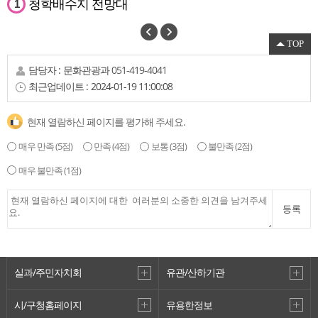
청학배수지 전망대
1
TOP
담당자 :
문화관광과
051-419-4041
최근업데이트 :
2024-01-19 11:00:08
현재 열람하신 페이지를 평가해 주세요.
매우 만족
(5점)
만족
(4점)
보통
(3점)
불만족
(2점)
매우 불만족
(1점)
영도 조내기 고구마 역사공원
등록
2
실과/주민자치회
유관/산하기관
시/구청홈페이지
유용한정보