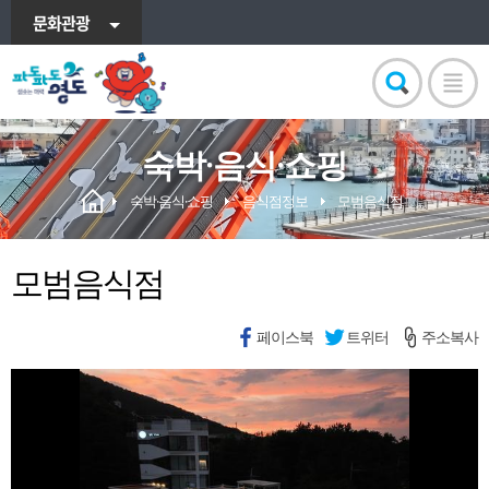
문화관광
숙박·음식·쇼핑
숙박·음식·쇼핑
음식점정보
모범음식점
모범음식점
페이스북
트위터
주소복사