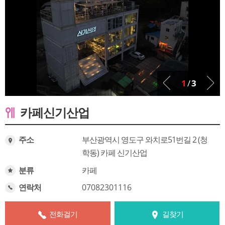
1
/
3
카페신기산업
주소
부산광역시 영도구 와치로51번길 2 (청
학동) 카페 신기산업
분류
카페
연락처
07082301116
전화걸기
길찾기