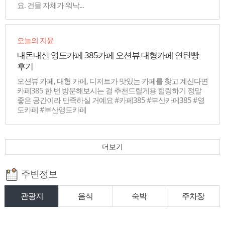
요. 건물 자체가 워낙...
오늘의 지윤
내돈내산 영도카페 385카페 오션뷰 대형카페 연탄빵
후기
오션뷰 카페, 대형 카페, 디저트가 맛있는 카페를 찾고 계신다면
카페385 한 번 방문해보시는 걸 추천드릴게용 힐링하기 정말
좋은 공간이라 만족하실 거예요 #카페385 #부산카페385 #영
도카페 #부산영도카페
더보기
주변정보
관광지
음식
숙박
주차장