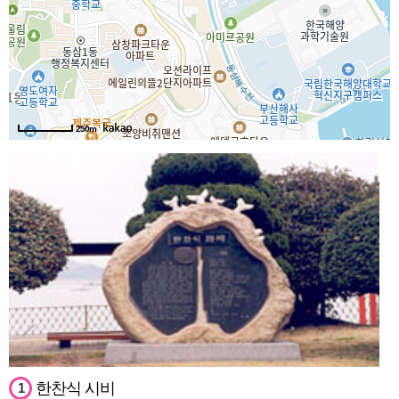
250m
한찬식 시비
1