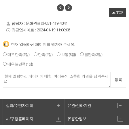
TOP
담당자 :
문화관광과
051-419-4041
최근업데이트 :
2024-01-19 11:00:08
현재 열람하신 페이지를 평가해 주세요.
매우 만족
(5점)
만족
(4점)
보통
(3점)
불만족
(2점)
매우 불만족
(1점)
의지의 꽃길 기념비
등록
2
실과/주민자치회
유관/산하기관
시/구청홈페이지
유용한정보
VisitBusan