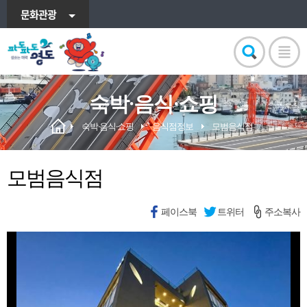
문화관광
숙박·음식·쇼핑
숙박·음식·쇼핑
음식점정보
모범음식점
모범음식점
페이스북
트위터
주소복사