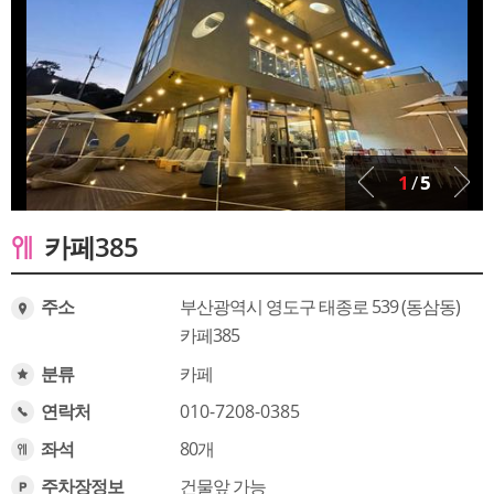
1
/
5
카페385
주소
부산광역시 영도구 태종로 539 (동삼동)
카페385
분류
카페
연락처
010-7208-0385
좌석
80개
주차장정보
건물앞 가능