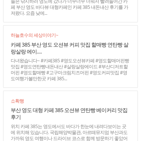
늘은 낚시하러 영도에 갔다가 너무너무 더워서 빨려들어간 카
페 부산 영도 바다뷰 대형카페인 카페 385 내돈내산 후기를 가
져왔다. 요즘 낮에...
하늘호수의 세상이야기~
카페 385 부산 영도 오션뷰 커피 맛집 할매빵 연탄빵 살
랑살랑 에이....
다녀왔습니다~ #카페385 #영도오션뷰카페 #영도할매머핀빵
맛집 #영도연탄빵내돈내산 #살랑살랑에이드 #부산디저트할
머핀 #영도할매빵 #고구마크림치즈머핀 #영도커피맛집 #영
도여행가볼만한곳 카페 385...
소확행
부산 영도 대형 카페 385 오션뷰 연탄빵 베이커리 맛집
후기
위치 카페 385는 영도에서도 바다가 한눈에 내려다보이는 곳
에 위치해 있습니다. 국립해양박물관, 아르떼뮤지엄 부산과도
가까워 영도 여행이나 드라이브 코스로 함께 방문하기 좋았어