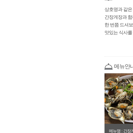
상호명과 같은
간장게장과 함
한 번쯤 드셔보
맛있는 식사를
메뉴안
메뉴명 : 간장