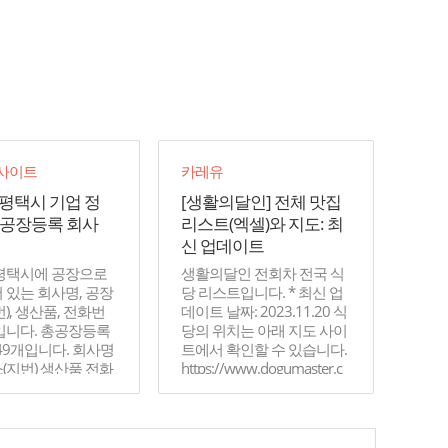
인사이트
카레유
평택시 기업 정
[생활의달인] 전체 맛집
(공장등록 회사
리스트(엑셀)와 지도: 최
신 업데이트
평택시에 공장으로
생활의달인 전회차 전국 식
 있는 회사명, 공장
당 리스트입니다. * 최신 업
), 생산품, 전화번
데이트 날짜: 2023.11.20 식
입니다. 총공장등록
당의 위치는 아래 지도 사이
49개입니다. 회사명
트에서 확인할 수 있습니다.
(지번) 생산품 전화
https://www.dogumaster.c
)한양기술공업...
om/map/tv?channel=sd 도
구마스터 TV맛집...