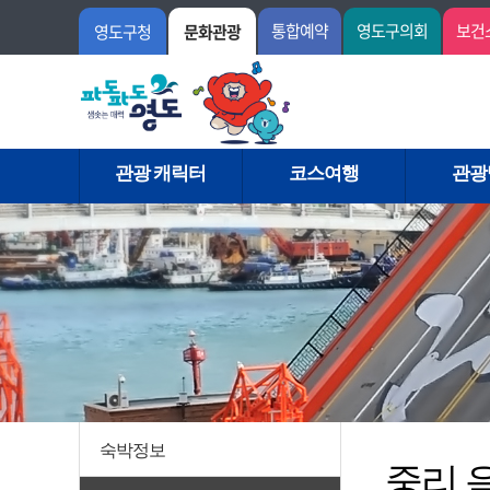
통합예약
영도구의회
보건
영도구청
문화관광
관광 캐릭터
코스여행
관광
숙박정보
중리 