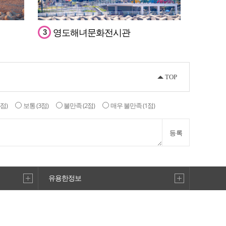
영도해녀문화전시관
3
TOP
4점)
보통
(3점)
불만족
(2점)
매우 불만족
(1점)
등록
영도어울림문화공원
6
유용한정보