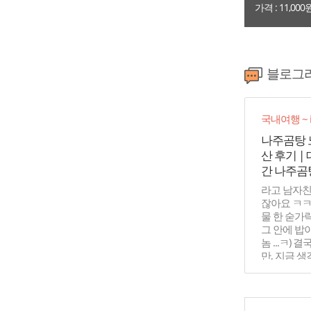
가격 : 11,000
블로그
국내여행 ~ i
나주곰탕 
산 후기 |
간 나주곰탕
라고 남자
잖아요 ㅋㅋ
물 한 숟가
그 안에 밥이
놈 ...ㅋ) 
만, 지금 
맛이 계속 
짜...