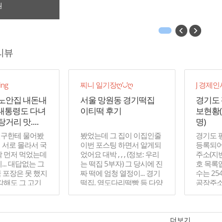
원
리뷰
ng
찌니 일기장ღ'ᴗ'ღ
J 경제
노안집 내돈내
서울 망원동 경기떡집
경기도 
 대통령도 다녀
이티떡 후기
보현황
거리 맛....
명)
친구한테 물어봤
봤었는데 그 집이 이집인줄
경기도 
 서로 몰라서 국
이번 포스팅 하면서 알게되
등록되어
락 먼저 먹었는데
었어요 대박 , , , (정보: 우리
주소(지번
... 대답없는 그
는 떡집 5부자) 그 당시에 진
호 목록
결국 포장은 못 했지
짜 떡에 엄청 열정이... 경기
수는 25
생각해도 그 고기
떡집, 영도다리떡빵 등 다양
공장주소
떠오를 정도로 진
한 업체가 많아서 사먹어보
번호 (주
고싶었는데...
더보기