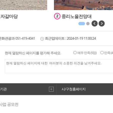
변자갈마당
중리노을전망대
2
문화관광과
051-419-4041
최근업데이트 :
2024-01-19 11:00:24
현재 열람하신 페이지를 평가해 주세요.
매우 만족
(5점)
만족
(
 첨사 송덕비
효도권장비
5
하기관
시/구청홈페이지
사업 공모전