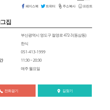
페이스북
트위터
주소복사
프린트
얀그집
부산광역시 영도구 절영로 472-3 (동삼동)
한식
051-413-1999
간
11:30 ~ 20:30
매주 월요일
전화걸기
길찾기