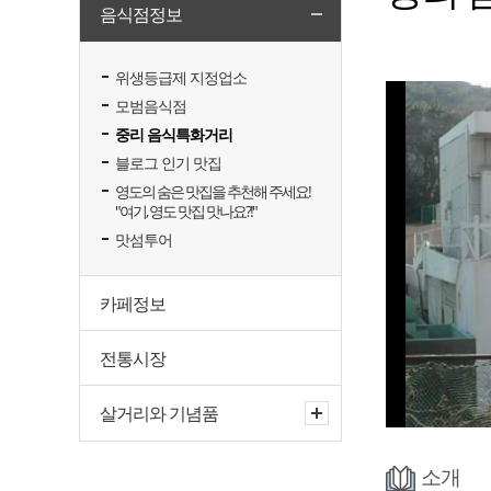
음식점정보
위생등급제 지정업소
모범음식점
중리 음식특화거리
블로그 인기 맛집
영도의 숨은 맛집을 추천해 주세요!
"여기, 영도 맛집 맛나요?!"
맛섬투어
카페정보
전통시장
살거리와 기념품
소개