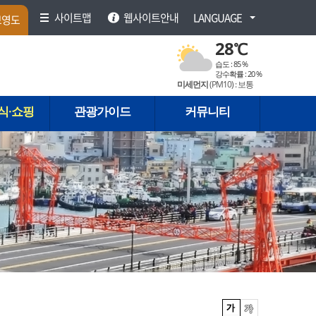
사이트맵
웹사이트안내
LANGUAGE
브영도
28
℃
습도 :
85 %
강수확률 :
20 %
미세먼지
(PM
10
) :
보통
식·쇼핑
관광가이드
커뮤니티