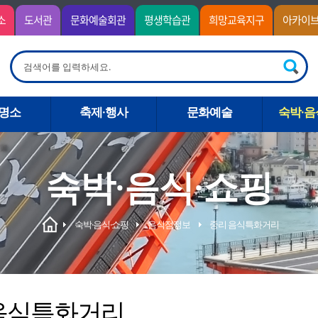
소
도서관
문화예술회관
평생학습관
희망교육지구
아카이
명소
축제·행사
문화예술
숙박·음
숙박·음식·쇼핑
숙박·음식·쇼핑
음식점정보
중리 음식특화거리
음식특화거리