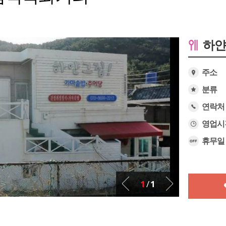
하
주소
분류
연락처
영업시
휴무일
1
/
1