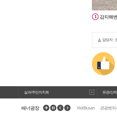
감지해
1
담당자 :
절영도진
4
실과/주민자치회
유관/산
배너광장
VisitBusan
관광벤처