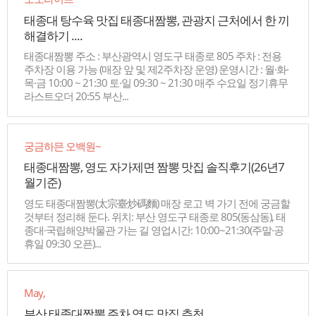
태종대 탕수육 맛집 태종대짬뽕, 관광지 근처에서 한 끼
해결하기 ....
태종대짬뽕 주소 : 부산광역시 영도구 태종로 805 주차 : 전용
주차장 이용 가능 (매장 앞 및 제2주차장 운영) 운영시간 : 월·화·
메뉴명 : 태종대짬뽕
목·금 10:00 ~ 21:30 토·일 09:30 ~ 21:30 매주 수요일 정기휴무
가격 : 8,000원
라스트오더 20:55 부산...
궁금하믄 오백원~
태종대짬뽕, 영도 자가제면 짬뽕 맛집 솔직후기(26년7
월기준)
영도 태종대짬뽕(太宗臺炒碼麵) 매장 로고 벽 가기 전에 궁금할
것부터 정리해 둔다. 위치: 부산 영도구 태종로 805(동삼동), 태
종대·국립해양박물관 가는 길 영업시간: 10:00~21:30(주말·공
휴일 09:30 오픈)...
May,
부산 태종대짬뽕 주차 영도 맛집 추천