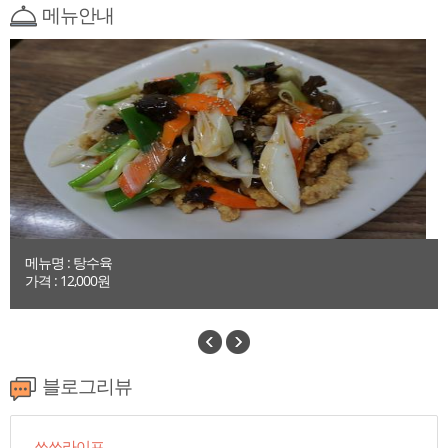
메뉴안내
메뉴명 : 탕수육
가격 : 12,000원
블로그리뷰
쏘쏘라이프