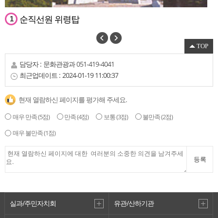
순직선원 위령탑
1
TOP
담당자 :
문화관광과
051-419-4041
최근업데이트 :
2024-01-19 11:00:37
현재 열람하신 페이지를 평가해 주세요.
매우 만족
(5점)
만족
(4점)
보통
(3점)
불만족
(2점)
매우 불만족
(1점)
의료지원단참전기념비
등록
2
실과/주민자치회
유관/산하기관