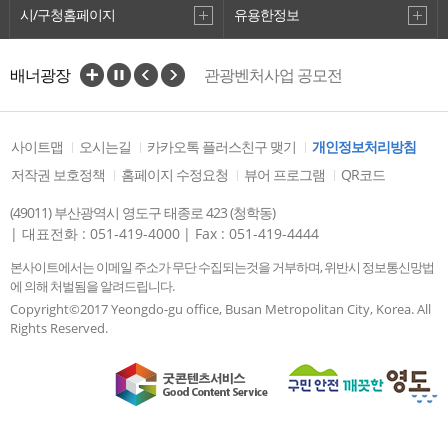
시/구청홈페이지
유용한정보
VisitBusan
배너광장
관광벤처사업 공모전
사이트맵
오시는길
카카오톡 플러스친구 맺기
개인정보처리방침
6․25참전영도유격부대유적지비
3
저작권 보호정책
홈페이지 수정요청
뷰어 프로그램
QR코드
(49011) 부산광역시 영도구 태종로 423 (청학동)
| 대표전화 : 051-419-4000
| Fax : 051-419-4444
본사이트에서는 이메일 주소가 무단 수집되는것을 거부하며, 위반시 정보통신망법
에 의해 처벌됨을 알려드립니다.
Copyright©2017 Yeongdo-gu office, Busan Metropolitan City, Korea. All
Rights Reserved.