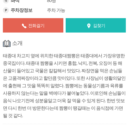
좌석
80명
주차장정보
주차 가능
전화걸기
길찾기
소개
태종대 차고지 옆에 위치한 태종대짬뽕은 태종대에서 가장유명한
중국집이다. 태종대 짬뽕을 시키면 홍합, 낙지, 전복, 오징어 등 해
산물이 들어있고 국물은 칼칼해서 맛있다. 짜장면을 먹은 손님들
은 고품격짜장이라고 할만큼 맛이있다. 또한 사장님이 생활의달인
에 출현해 그 맛을 똑똑히 알렸다. 짬뽕에는 동물성기름과 육류를
사용하지 않는다는 말을 벽에다가 붙여놓았다. 이로인해 손님들이
음식 나오기전에 성분을알고 더욱 잘 먹을 수 있게 된다. 한번 맛보
면 다시 한번 더 방문한다는데 짬뽕이 땡길때는 이 음식점에 가면
될 것 같다.