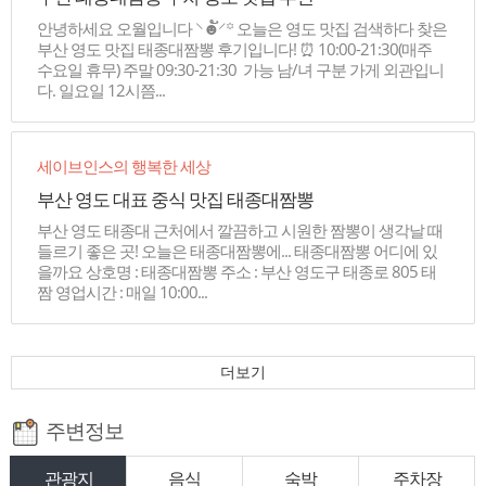
안녕하세요 오월입니다 ⸌☻ັ⸍꙳ 오늘은 영도 맛집 검색하다 찾은
부산 영도 맛집 태종대짬뽕 후기입니다! ⏰ 10:00-21:30(매주
수요일 휴무) 주말 09:30-21:30 ️ 가능 남/녀 구분 가게 외관입니
다. 일요일 12시쯤...
세이브인스의 행복한 세상
부산 영도 대표 중식 맛집 태종대짬뽕
부산 영도 태종대 근처에서 깔끔하고 시원한 짬뽕이 생각날 때
들르기 좋은 곳! 오늘은 태종대짬뽕에... 태종대짬뽕 어디에 있
을까요 상호명 : 태종대짬뽕 주소 : 부산 영도구 태종로 805 태
짬 영업시간 : 매일 10:00...
더보기
주변정보
관광지
음식
숙박
주차장