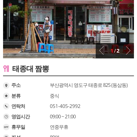
1
/
2
태종대 짬뽕
주소
부산광역시 영도구 태종로 825 (동삼동)
분류
중식
연락처
051-405-2992
영업시간
09:00 ~ 21:00
휴무일
연중무휴