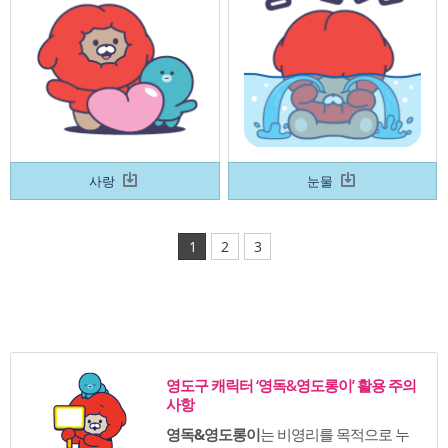
사랑
눈물
1
2
3
영도구 캐릭터 ‘영독&영도롱이’ 활용 주의
사항
영독&영도롱이
는 비영리를 목적으로 누