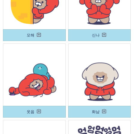
모해
신나
웃음
화남