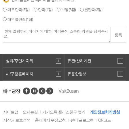
매우 만족
(5점)
만족
(4점)
보통
(3점)
불만족
(2점)
매우 불만족
(1점)
등록
실과/주민자치회
유관/산하기관
시/구청홈페이지
유용한정보
배너광장
VisitBusan
관광벤처사업 공모전
사이트맵
오시는길
카카오톡 플러스친구 맺기
개인정보처리방침
저작권 보호정책
홈페이지 수정요청
뷰어 프로그램
QR코드