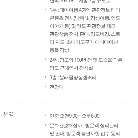
면적 305.18㎡ 지상 3층 규모로
1층 : 테마여행 4권역 관광정보 테마
콘텐츠 전시(남쪽 빛 감성여행, 영도
이야기 등) 및 영도 관광정보 제공 ,
관광상품 전시⋅판매, 영도비경, 스토
리 지도, 조내기고구마 애니메이션
등을 감상
2층 : 영도의 100년 전 옛 모습을 담은
영도 근대역사 전시실
3층 : 봉래물양장갤러리
전망대
운영
연중 오전9:00 ~ 오후6:00
문화관광해설사 - 방문객 실적관리
및 안내, 방문객 불편사항 접수 등의