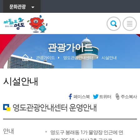
문화관광
관광가이드
관광가이드
영도관광안내센터
시설안내
시설안내
페이스북
트위터
주소복사
영도관광안내센터 운영안내
안내
영도구 봉래동 1가 물양장 인근에 연