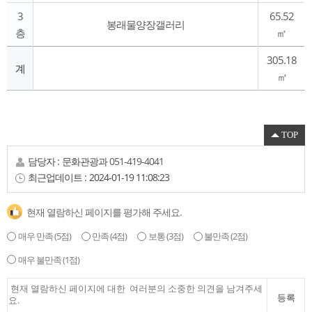
3
65.52
봉래물양장갤러리
층
㎡
305.18
계
㎡
TOP
담당자 :
문화관광과
051-419-4041
최근업데이트 :
2024-01-19 11:08:23
현재 열람하신 페이지를 평가해 주세요.
매우 만족
(5점)
만족
(4점)
보통
(3점)
불만족
(2점)
매우 불만족
(1점)
등록