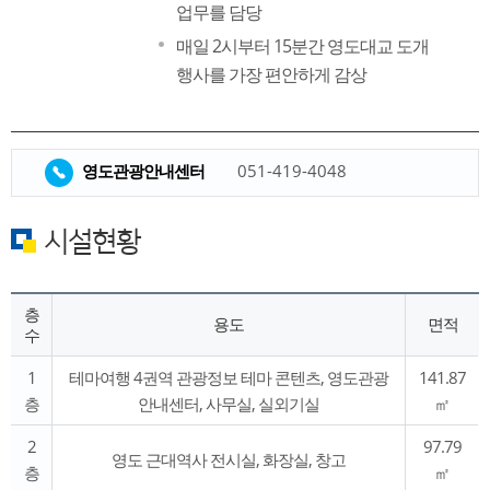
업무를 담당
매일 2시부터 15분간 영도대교 도개
행사를 가장 편안하게 감상
영도관광안내센터
051-419-4048
시설현황
층
용도
면적
수
1
테마여행 4권역 관광정보 테마 콘텐츠, 영도관광
141.87
층
안내센터, 사무실, 실외기실
㎡
2
97.79
영도 근대역사 전시실, 화장실, 창고
층
㎡