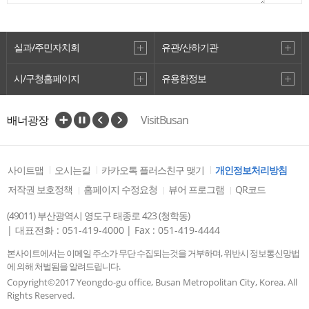
실과/주민자치회
유관/산하기관
시/구청홈페이지
유용한정보
배너광장
VisitBusan
관광벤처사업 공모전
사이트맵
오시는길
카카오톡 플러스친구 맺기
개인정보처리방침
저작권 보호정책
홈페이지 수정요청
뷰어 프로그램
QR코드
(49011) 부산광역시 영도구 태종로 423 (청학동)
| 대표전화 : 051-419-4000
| Fax : 051-419-4444
본사이트에서는 이메일 주소가 무단 수집되는것을 거부하며, 위반시 정보통신망법
에 의해 처벌됨을 알려드립니다.
Copyright©2017 Yeongdo-gu office, Busan Metropolitan City, Korea. All
Rights Reserved.