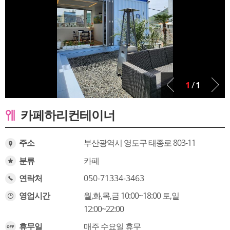
1
/
1
카페하리컨테이너
주소
부산광역시 영도구 태종로 803-11
분류
카페
연락처
050-71334-3463
영업시간
월,화,목,금 10:00~18:00 토,일
12:00~22:00
휴무일
매주 수요일 휴무