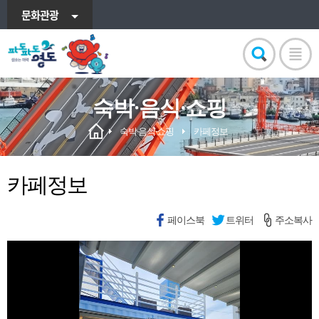
문화관광
숙박·음식·쇼핑
숙박·음식·쇼핑
카페정보
카페정보
페이스북
트위터
주소복사