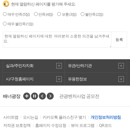
현재 열람하신 페이지를 평가해 주세요.
매우 만족
(5점)
만족
(4점)
보통
(3점)
불만족
(2점)
매우 불만족
(1점)
동삼어촌체험마을
등록
2
실과/주민자치회
유관/산하기관
시/구청홈페이지
유용한정보
VisitBusan
배너광장
관광벤처사업 공모전
사이트맵
오시는길
카카오톡 플러스친구 맺기
개인정보처리방침
시민헌장비
3
저작권 보호정책
홈페이지 수정요청
뷰어 프로그램
QR코드