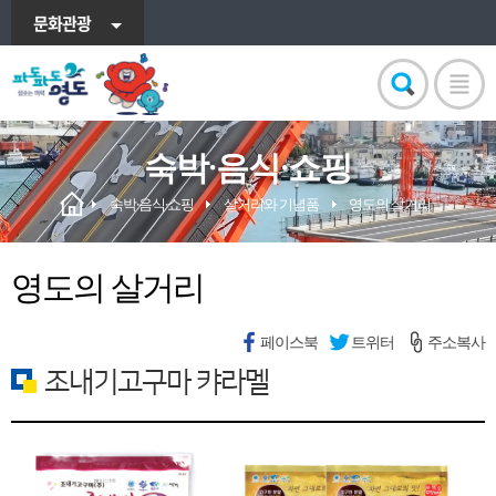
문화관광
숙박·음식·쇼핑
숙박·음식·쇼핑
살거리와 기념품
영도의 살거리
영도의 살거리
페이스북
트위터
주소복사
조내기고구마 캬라멜