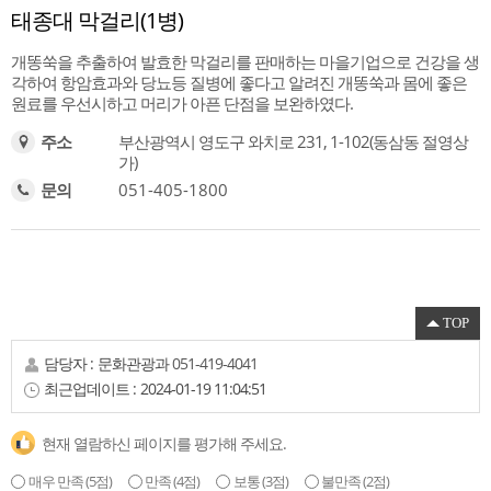
태종대 막걸리(1병)
개똥쑥을 추출하여 발효한 막걸리를 판매하는 마을기업으로 건강을 생
각하여 항암효과와 당뇨등 질병에 좋다고 알려진 개똥쑥과 몸에 좋은
원료를 우선시하고 머리가 아픈 단점을 보완하였다.
부산광역시 영도구 와치로 231, 1-102(동삼동 절영상
주소
가)
051-405-1800
문의
TOP
담당자 :
문화관광과
051-419-4041
최근업데이트 :
2024-01-19 11:04:51
현재 열람하신 페이지를 평가해 주세요.
매우 만족
(5점)
만족
(4점)
보통
(3점)
불만족
(2점)