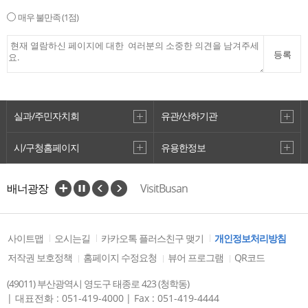
매우 불만족
(1점)
등록
실과/주민자치회
유관/산하기관
시/구청홈페이지
유용한정보
배너광장
VisitBusan
관광벤처사업 공모전
사이트맵
오시는길
카카오톡 플러스친구 맺기
개인정보처리방침
저작권 보호정책
홈페이지 수정요청
뷰어 프로그램
QR코드
(49011) 부산광역시 영도구 태종로 423 (청학동)
| 대표전화 : 051-419-4000
| Fax : 051-419-4444