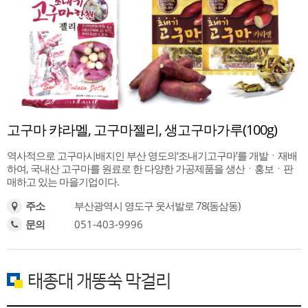
고구마 캬라멜, 고구마젤리, 생고구마가루(100g)
역사적으로 고구마시배지인 부산 영도의‘조내기고구마’를 개발ㆍ재배
하여, 국내산 고구마를 원료로 한 다양한 가공제품을 생산ㆍ홍보ㆍ판
매하고 있는 마을기업이다.
부산광역시 영도구 웃서발로 78(동삼동)
주소
051-403-9996
문의
태종대 개똥쑥 막걸리