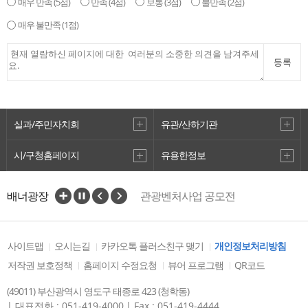
매우 만족
(5점)
만족
(4점)
보통
(3점)
불만족
(2점)
매우 불만족
(1점)
등록
실과/주민자치회
유관/산하기관
시/구청홈페이지
유용한정보
VisitBusan
배너광장
관광벤처사업 공모전
사이트맵
오시는길
카카오톡 플러스친구 맺기
개인정보처리방침
저작권 보호정책
홈페이지 수정요청
뷰어 프로그램
QR코드
(49011) 부산광역시 영도구 태종로 423 (청학동)
| 대표전화 : 051-419-4000
| Fax : 051-419-4444