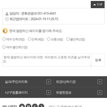
TOP
담당자 :
문화관광과
051-419-4041
최근업데이트 :
2024-01-19 11:25:15
현재 열람하신 페이지를 평가해 주세요.
매우 만족
(5점)
만족
(4점)
보통
(3점)
불만족
(2점)
매우 불만족
(1점)
등록
실과/주민자치회
유관/산하기관
시/구청홈페이지
유용한정보
영도구 평생학습관
배너광장
영도구 문화예술회관