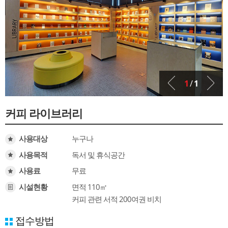
1
/
1
커피 라이브러리
사용대상
누구나
사용목적
독서 및 휴식공간
사용료
무료
시설현황
면적 110㎡
커피 관련 서적 200여권 비치
접수방법