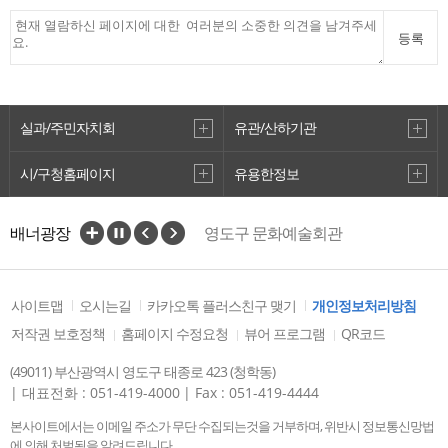
등록
실과/주민자치회
유관/산하기관
시/구청홈페이지
유용한정보
영도구 평생학습관
배너광장
영도구 문화예술회관
영도구 도서관
영도구 문화관광
영도구청
사이트맵
오시는길
카카오톡 플러스친구 맺기
개인정보처리방침
저작권 보호정책
홈페이지 수정요청
뷰어 프로그램
QR코드
(49011) 부산광역시 영도구 태종로 423 (청학동)
| 대표전화 : 051-419-4000
| Fax : 051-419-4444
본사이트에서는 이메일 주소가 무단 수집되는것을 거부하며, 위반시 정보통신망법
에 의해 처벌됨을 알려드립니다.