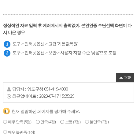
정상적인 자료 입력 후 에러메시지 출력없이, 본인인증 수단선택 화면이 다
시 나온 경우
도구 > 인터넷옵션 > 고급 ‘기본값복원’
도구 > 인터넷옵션 > 보안 > 사용자 지정 수준 ‘낮음’으로 조정
TOP
담당자 :
영도구청
051-419-4000
최근업데이트 :
2023-07-17 15:35:29
현재 열람하신 페이지를 평가해 주세요.
매우 만족
(5점)
만족
(4점)
보통
(3점)
불만족
(2점)
매우 불만족
(1점)