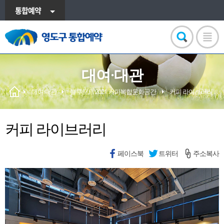
통합예약
대여·대관
대여·대관
블루포트 2021 커피복합문화공간
커피 라이브러리
커피 라이브러리
페이스북
트위터
주소복사