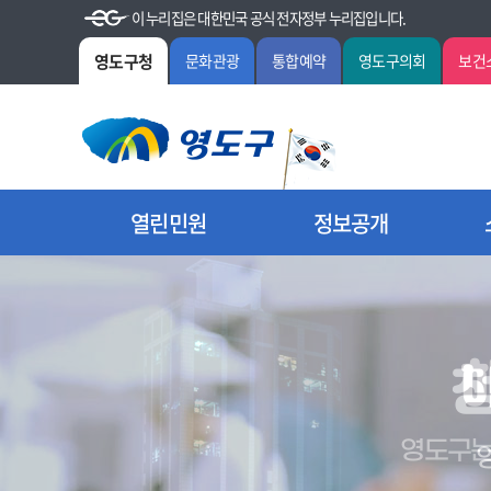
이 누리집은 대한민국 공식 전자정부 누리집입니다.
영도구청
문화관광
통합예약
영도구의회
보건
열린민원
정보공개
영도구
커피산업연계와 커피
영도구는