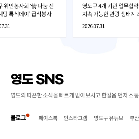
 위민봉사회 ‘情 나눔 전
영도구 4개 기관 업무협약
계탕 특식데이’ 급식봉사
지속 가능한 관광 생태계 
07.31
2026.07.31
영도 SNS
영도의 따끈한 소식을 빠르게 받아보시고 한걸음 먼저 소
블로그
페이스북
인스타그램
영도구 유튜브
부산