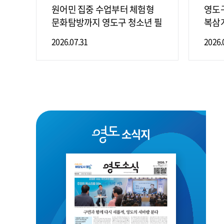
건교
원어민 집중 수업부터 체험형
영도구
현
문화탐방까지 영도구 청소년 필
복삼
리핀 영어캠프 '알찬 6박 8일'
실시
2026.07.31
2026.
영도
소식지