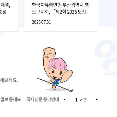
 체결,
한국자유총연맹 부산광역시 영
김
조성
도구지회, 「제2회 2026 도전!
“
호국보훈 골든벨」 개최
2026.07.31
20
통해보세요.
일보 동네북
국제신문 동네방네
1
3