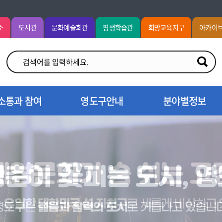
소
도서관
문화예술회관
평생학습관
희망교육지구
아카이
소통과 참여
영도구안내
분야별정보
꽃
해양문화가 숨 쉬는 고
청춘이
피는 도시, 
유일한 대한민국 섬 자치구
는
로 새롭게 비상하고 
젊음과 활력의 도시
영도구는
로 거듭나고 있습니다
테마거리 조성
에