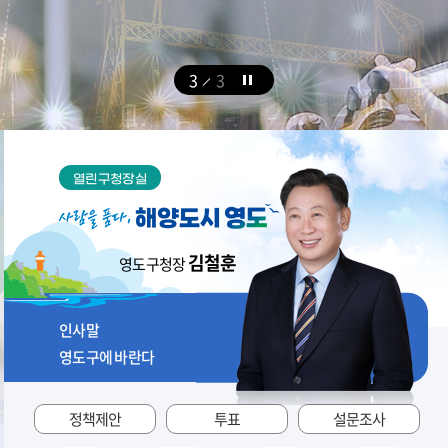
3
3
열린구청장실
김철훈
영도구청장
인사말
영도구에 바란다
정책제안
투표
설문조사