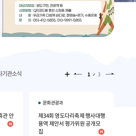
타기관소식
1
3
문화관광과
 휴관 안
제34회 영도다리축제 행사대행
제
용역 제안서 평가위원 공개모
용
집