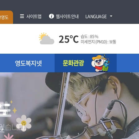
사이트맵
웹사이트안내
LANGUAGE
브영도
25
℃
습도 :
85 %
미세먼지 (PM10) :
보통
문화관광
영도복지넷
장
영도
있습니다.
.