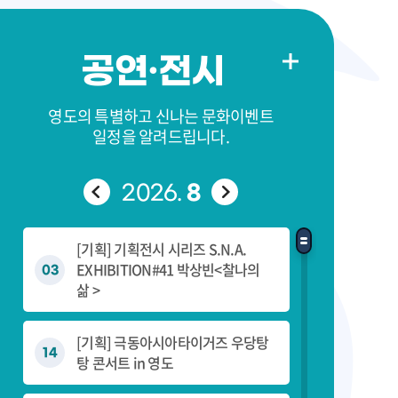
공연·전시
영도의 특별하고 신나는 문화이벤트
일정을 알려드립니다.
8
2026.
[기획] 기획전시 시리즈 S.N.A.
EXHIBITION#41 박상빈<찰나의
03
삶 >
[기획] 극동아시아타이거즈 우당탕
14
탕 콘서트 in 영도