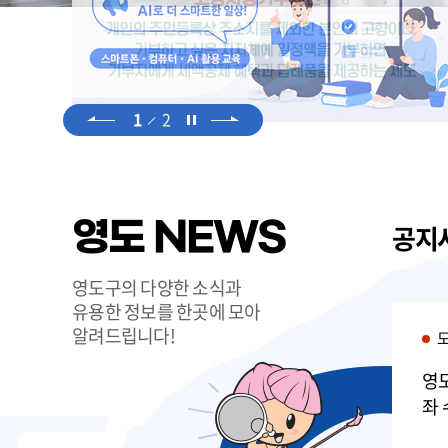
1
2
영도 NEWS
공지
영도구의 다양한 소식과
유용한 정보를 한곳에 모아
알려드립니다!
환경위생과
동인구
기후부「라돈 무료 측정 및 저
영도
감 컨설팅」참여 홍보
좌 