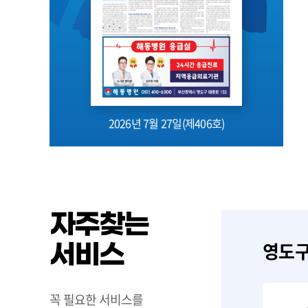
26 대한민국
부산광역시 감염병
산업박람회(K-
뉴스레터 8월호
odrise) 심포지엄
.07.28
2026.07.28
2026년 7월 27일(제406호)
자주찾는
영도
서비스
꼭 필요한 서비스를