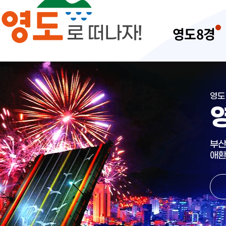
로 떠나자!
영도8경
영도
영도
영도
영도
영도
영도
영도
영도
울창
부산
곳곳
부산
절영
해안
살아
잘 
기암
애환
많은
산 
‘큰
밤에
구절
경치
불리
아름
감지
섬 