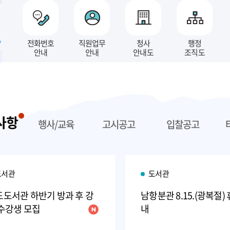
전화번호
직원업무
청사
행정
안내
안내
안내도
조직도
사항
행사/교육
고시공고
입찰공고
도서관
도서관
도서관 하반기 방과 후 강
남항분관 8.15.(광복절)
수강생 모집
내