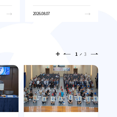
2026.08.07
202
1
3