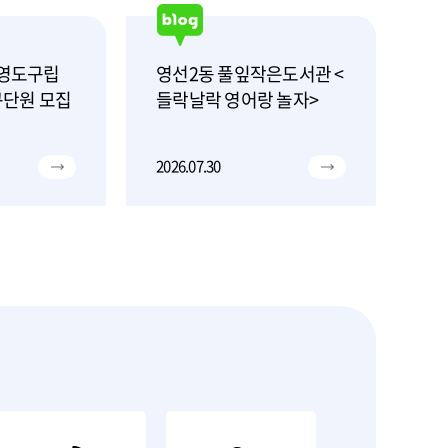
 영도구립
영선2동 풀잎작은도서관 <
영
단원 모집
들락날락 영어랑 놀자>
기
2026.07.30
202