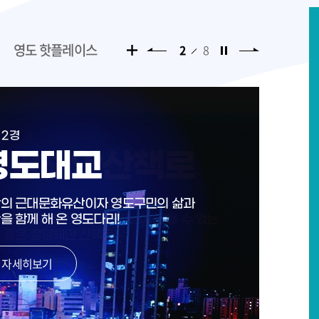
영도 핫플레이스
3
8
 1경
 2경
 3경
 4경
 5경
 6경
 7경
 8경
태종대
영도대교
절영해안산책로
봉래산
조도(아치섬)
75광장
동삼동 패총전시관
감지해변산책로
한 소나무 숲과 삼면이 바다로 둘러싸인
의 근대문화유산이자 영도구민의 삶과
에 장승과 돌탑, 뱃놀이터 등의
의 시가지를 한눈에 볼수 있으며
도(오늘의 영도)의
산책로와 연결되어 산책하기 알맞고,
있는 역사교육의 장 동삼동 패총전시관!
포장된 산책로 옆으로 인공으로 조성된
절벽 등 빼어난 해안 절경의 태종대!
을 함께 해 온 영도다리!
 볼거들과 넓은 바다를 한눈에 담을 수 있는
위에서 내려다보는 일출과 일몰이 장관!
 섬에 대한 작은 섬’이란 뜻으로 아치섬으로도
 달빛이 비치는 밤바다를 바라 보면
초를 비롯한 야생초 꽃밭이 이어지는
 좋은 절영해안 산책로!
는 현재 해양대학교 캠퍼스가 자리잡고 있는
다움이 절로 느껴지는 곳인 75광장!
해변산책로!
자세히보기
조도!
자세히보기
자세히보기
자세히보기
자세히보기
자세히보기
자세히보기
자세히보기