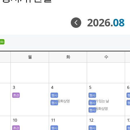
2026.
08
영화
월
화
수
3
4
5
6
휴관
행사
행사
영어동화상영
문화가 있는 날
영
행사
행사
English Mentor
영어동화상영
En
행사
English Mentor
10
11
12
1
휴관
행사
행사