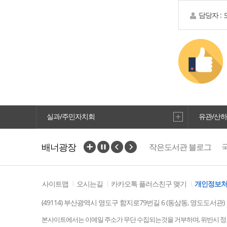
담당자 :
실과/주민자치회
유관/산
배너광장
작은도서관 블로그
부산광역시교육청
사이트맵
오시는길
카카오톡 플러스친구 맺기
개인정보
(49114) 부산광역시 영도구 함지로79번길 6 (동삼동, 영도도서관
본사이트에서는 이메일 주소가 무단 수집되는것을 거부하며, 위반시 