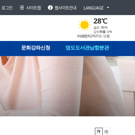
로그인
사이트맵
웹사이트안내
LANGUAGE
28
℃
습도 :
80 %
강수확률 :
0 %
미세먼지
(PM
10
) :
보통
문화강좌신청
영도도서관남항분관