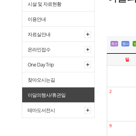
시설 및 자료현황
이용안내
자료실안내
휴관
행사
온라인접수
일
One Day Trip
찾아오시는길
2
이달의행사/휴관일
테마도서전시
9