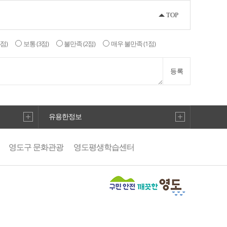
TOP
4점)
보통
(3점)
불만족
(2점)
매우 불만족
(1점)
등록
유용한정보
영도구 문화관광
영도평생학습센터