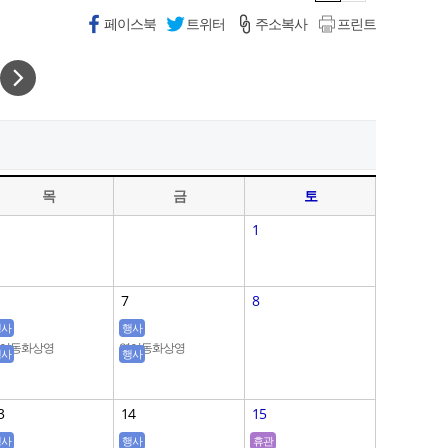
페이스북
트위터
주소복사
프린트
목
금
토
1
7
8
행사
행사
어동화상영
영어동화상영
행사
행사
glish Mentor
English Mentor
3
14
15
행사
행사
휴관