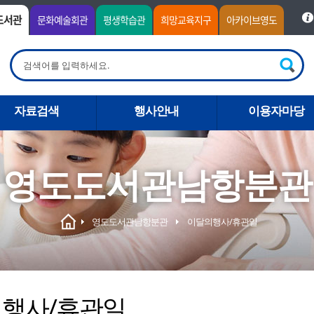
도서관
문화예술회관
평생학습관
희망교육지구
아카이브영도
자료검색
행사안내
이용자마당
영도도서관남항분관
영도도서관남항분관
이달의행사/휴관일
행사/휴관일