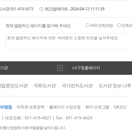
도서관
051-419-5673
최근업데이트 :
2024-04-12 11:11:39
현재 열람하신 페이지를 평가해 주세요.
매우 만족
(5점)
만족
(
하기관
시/구청홈페이지
국립중앙도서관
국회도서관
국가전자도서관
도서관 정보 나루
한국교육학술정보원
독서교육종합지원시스템
처리방침
저작권 보호정책
홈페이지 수정요청
뷰어 프로그램
QR코드
)
| 대표전화 : 051-419-4821
| Fax : 051-419-4829
정보통신망법에 의해 처벌됨을 알려드립니다.