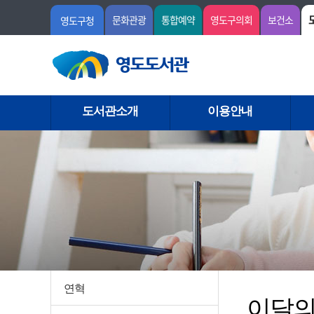
문화관광
통합예약
영도구의회
보건소
영도구청
도서관소개
이용안내
연혁
이달의