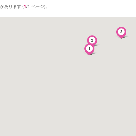
があります (
1
/1 ページ)。