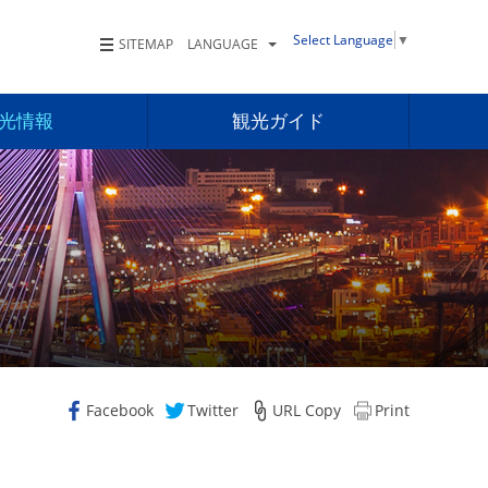
Select Language
▼
SITEMAP
LANGUAGE
光情報
観光ガイド
Facebook
Twitter
URL Copy
Print