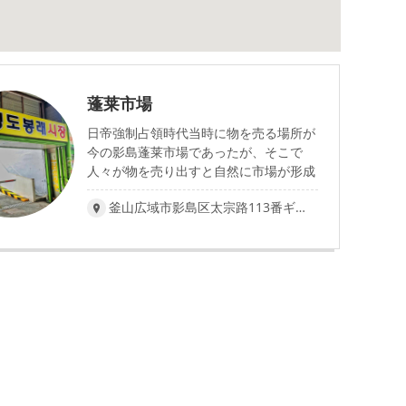
蓬莱市場
日帝強制占領時代当時に物を売る場所が
今の影島蓬莱市場であったが、そこで
人々が物を売り出すと自然に市場が形成
された。 1970年に街並の建物を竣工し、
釜山広域市影島区太宗路113番ギル39(蓬莱洞3街)
影島蓬莱市場が本格的に開設された。 影
島蓬莱市場の商人会を中心に2006年に環
境改善事業として市場通路を包装し、ア
ーケードを設置して、電気・消防・通信
などの附帯施設を整備した。 影島蓬莱市
場の商人会は、年に1回、団合大会を開催
している。 また、近隣のテソン造船と姉
妹提携を結ぶなど、市場活性化のための
多様な活動を行っている。