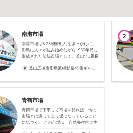
南港市場
2
南港市場は6.25朝鮮動乱をきっかけに、
影島に人々が住み始めながら1960年代に
形成された伝統市場として、釜山で3番目
の大きさを誇る。 2012～2013年には文
釜山広域市影島区絶影路49番ギル73-5(瀛仙洞2街)
化観光型市場の育成事業公募に当選し、
多様な文化活動などを進行してきた。市
場音楽祭、市場演劇祭などの市場文化祭
を開催し、南航市場を地域民たちと商人
たちが交わって遊べる文化的空間を形成
青鶴市場
した。
青鶴市場で下車して市場を見れば、他の
市場とは違って上り坂になっていること
に気づく。 この市場は、自然発生的に生
成された市場で、ナムル、雑貨など多様