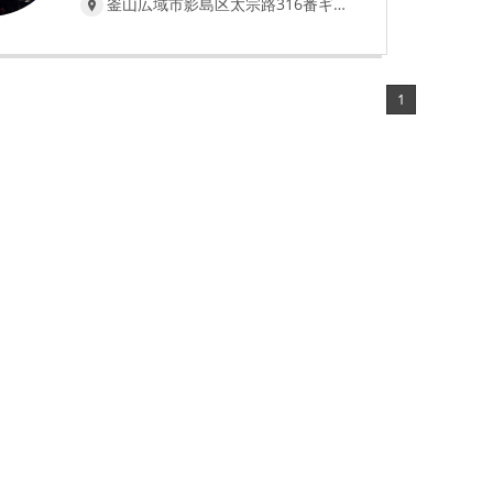
釜山広域市影島区太宗路316番ギル1(青鶴洞)
な物を販売している。 青鶴市場を歩け
ば、かつての情と郷村的な感覚を覚え
る。 ここの最高の味の名店はクンタサン
ドイッチで、ここを訪れる人々に積極的
にお薦めしたいサンドイッチ店である。
1