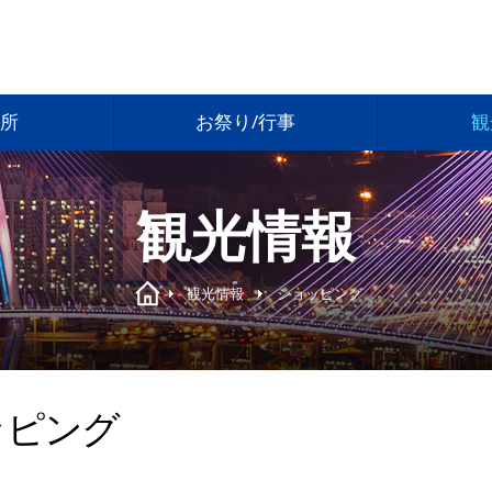
所
お祭り/行事
観
観光情報
観光情報
ショッピング
ッピング