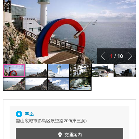
1
/
10
주소
釜山広域市影島区展望路209(東三洞)
交通案内