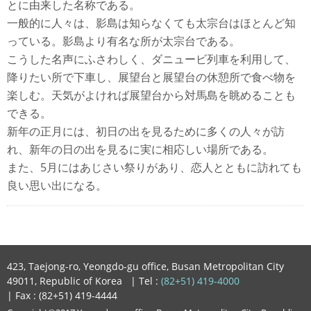
とに由来した名称である。
一般的に人々は、影島は知らなくても太宗台はほとんど知
っている。影島より有名な所が太宗台である。
こうした名声にふさわしく、ダニュービ列車を利用して、
降りたい所で下車し、展望台と展望台の休憩所で食べ物を
楽しむ。天気がよければ展望台から対馬島を眺めることも
できる。
新年の正月には、初日の出を見るために多くの人々が訪
れ、新年の日の出を見るに実に相応しい場所である。
また、5月にはあじさい祭りがあり、恋人とともに訪れても
良い思い出になる。
423, Taejong-ro, Yeongdo-gu office, Busan Metropolitan City
49011, Republic of Korea
| Tel :
(82+51) 419-4000
| Fax : (82+51) 419-4444