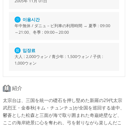
2005年 11月 01日
이용시간
年中無休 / ダニュ－ビ列車の利用時間 → 夏季 : 09:00
～21:00、冬季 : 09:00～20:00
입장료
大人 : 2,000ウォン / 青少年 : 1,500ウォン / 子供 :
1,000ウォン
紹介
太宗台は、三国を統一の礎石を押し堅めた新羅の29代太宗
武烈王・金春秋(キム・チュンチュ)が全国を巡回する途中、
鬱蒼とした松森と三面が海で取り囲まれた奇巌絶壁など、
ここの海岸絶景に心を奪われ、弓を射りながら楽しんだこ