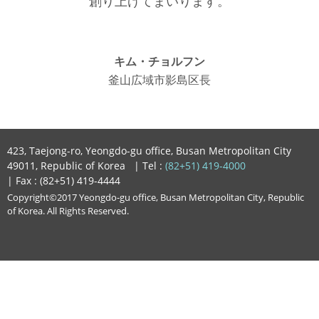
創り上げてまいります。
キム・チョルフン
釜山広域市影島区長
423, Taejong-ro, Yeongdo-gu office, Busan Metropolitan City
49011, Republic of Korea
| Tel :
(82+51) 419-4000
| Fax : (82+51) 419-4444
Copyright©2017 Yeongdo-gu office, Busan Metropolitan City, Republic
of Korea. All Rights Reserved.