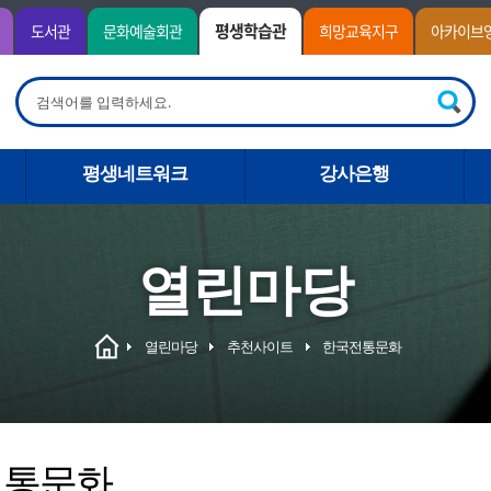
평생학습관
도서관
문화예술회관
희망교육지구
아카이브
평생네트워크
강사은행
열린마당
열린마당
추천사이트
한국전통문화
전통문화