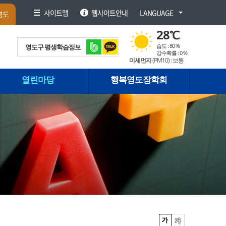
사이트맵
웹사이트안내
LANGUAGE
영도
28
℃
습도 :
80 %
영도구 평생학습정보
강수확률 :
0 %
미세먼지
(PM
10
) :
보통
받아보기
열린마당
행복영도장학회