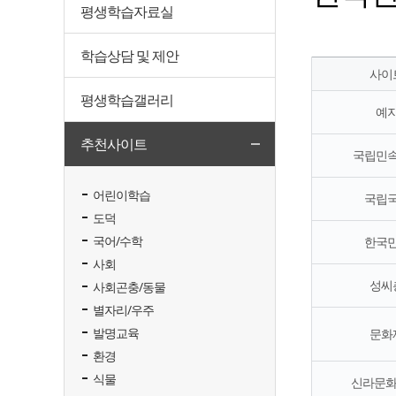
평생학습자료실
학습상담 및 제안
사이
평생학습갤러리
예
추천사이트
국립민
어린이학습
국립
도덕
국어/수학
한국
사회
성씨
사회곤충/동물
별자리/우주
발명교육
문화
환경
식물
신라문화