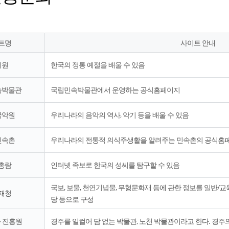
트명
사이트 안내
지원
한국의 정통 예절을 배울 수 있음
속박물관
국립민속박물관에서 운영하는 공식홈페이지
국악원
우리나라의 음악의 역사, 악기 등을 배울 수 있음
민속촌
우리나라의 전통적 의식주생활을 알려주는 민속촌의 공식홈
총람
인터넷 족보로 한국의 성씨를 탐구할 수 있음
국보, 보물, 천연기념물, 무형문화재 등에 관한 정보를 일반/교
재청
당 등으로 구성
 진흥원
경주를 일컬어 담 없는 박물관, 노천 박물관이라고 한다. 경주