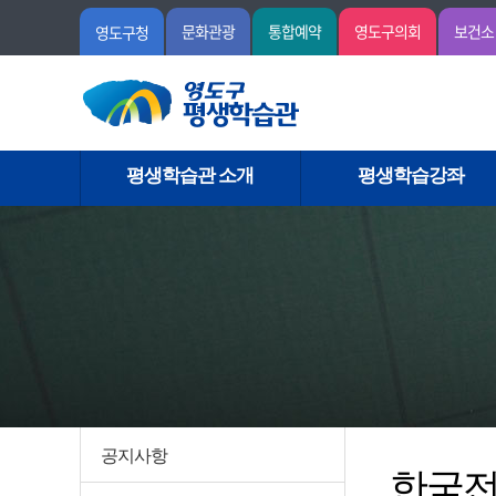
문화관광
통합예약
영도구의회
보건소
영도구청
평생학습관 소개
평생학습강좌
공지사항
한국