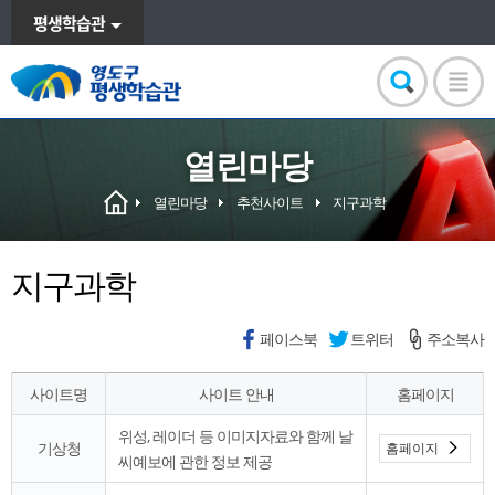
평생학습관
열린마당
열린마당
추천사이트
지구과학
지구과학
페이스북
트위터
주소복사
사이트명
사이트 안내
홈페이지
위성, 레이더 등 이미지자료와 함께 날
기상청
홈페이지
씨예보에 관한 정보 제공