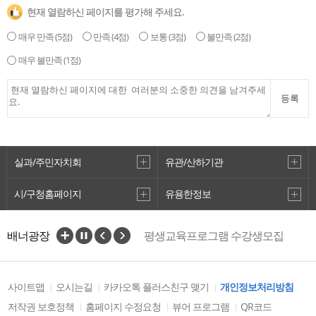
현재 열람하신 페이지를 평가해 주세요.
매우 만족
(5점)
만족
(4점)
보통
(3점)
불만족
(2점)
매우 불만족
(1점)
등록
실과/주민자치회
유관/산하기관
시/구청홈페이지
유용한정보
배너광장
평생교육프로그램 수강생모집
사이트맵
오시는길
카카오톡 플러스친구 맺기
개인정보처리방침
저작권 보호정책
홈페이지 수정요청
뷰어 프로그램
QR코드