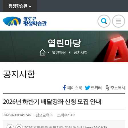
평생학습관
열린마당
열린마당
공지사항
공지사항
페이스북
트위터
주소복사
2026년 하반기 배달강좌 신청 모집 안내
2026-07-08 14:57:46
평생교육과
조회수 :
987
2026년 영도구 배달강좌 운영 매뉴얼.hwp(56.0 KB)