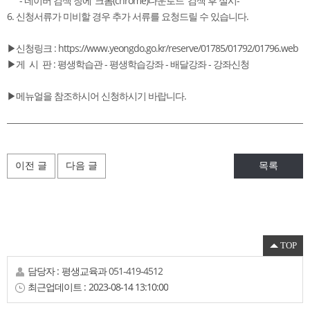
- 네이버 검색 창에 '크롬(chrome)다운로드' 검색 후 실시-
6. 신청서류가 미비할 경우 추가 서류를 요청드릴 수 있습니다.
▶신청링크 : https://www.yeongdo.go.kr/reserve/01785/01792/01796.web
▶게 시 판 : 평생학습관 - 평생학습강좌 - 배달강좌 - 강좌신청
▶메뉴얼을 참조하시어 신청하시기 바랍니다.
이전 글
다음 글
목록
TOP
담당자 :
평생교육과
051-419-4512
최근업데이트 :
2023-08-14 13:10:00