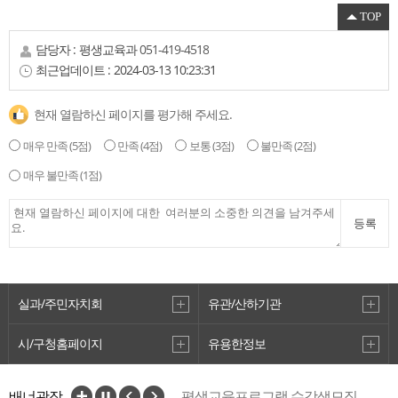
TOP
담당자 :
평생교육과
051-419-4518
최근업데이트 :
2024-03-13 10:23:31
현재 열람하신 페이지를 평가해 주세요.
매우 만족
(5점)
만족
(4점)
보통
(3점)
불만족
(2점)
매우 불만족
(1점)
등록
실과/주민자치회
유관/산하기관
시/구청홈페이지
유용한정보
배너광장
평생교육프로그램 수강생모집