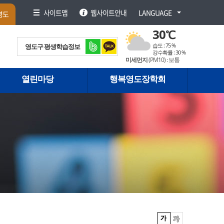
사이트맵
웹사이트안내
LANGUAGE
영도
30
℃
습도 :
75 %
영도구 평생학습정보
강수확률 :
30 %
미세먼지
(PM
10
) :
보통
받아보기
열린마당
행복영도장학회