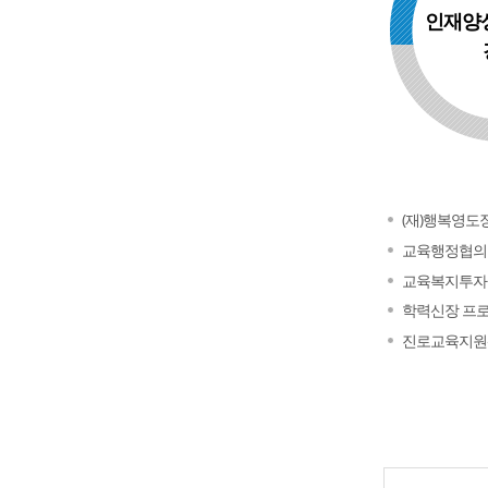
인재양
(재)행복영도
교육행정협의
교육복지투자
학력신장 프
진로교육지원