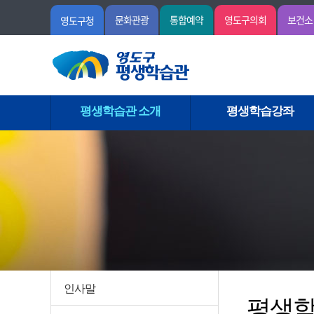
문화관광
통합예약
영도구의회
보건소
영도구청
평생학습관 소개
평생학습강좌
인사말
평생학