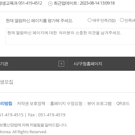
평생교육과
051-419-4512
최근업데이트 :
2023-08-14 13:09:18
현재 열람하신 페이지를 평가해 주세요.
매우 만족
(5점)
만족
(
하기관
시/구청홈페이지
강생모집
처리방침
저작권 보호정책
홈페이지 수정요청
뷰어 프로그램
QR코드
1-419-4515
| Fax : 051-419-4519
정보통신망법에 의해 처벌됨을 알려드립니다.
orea. All Rights Reserved.