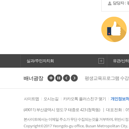
담당자 :
실과/주민자치회
유관/산
배너광장
평생교육프로그램 수
사이트맵
오시는길
카카오톡 플러스친구 맺기
개인정보
(49011) 부산광역시 영도구 태종로 423 (청학동)
| 대표전화 : 05
본사이트에서는 이메일 주소가 무단 수집되는것을 거부하며, 위반시 
Copyright©2017 Yeongdo-gu office, Busan Metropolitan City, K