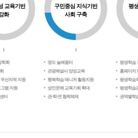
성 교육기반
구민중심 지식기반
평생
강화
사회 구축
장학회
영도 늘배움터
평생학습 
회
관광해설사 양성교육
홈페이지 
 우선지역 지원
행복학습 매니저 활동지원
평생학습축
로그램 지원
성인문해 교육기회 확대
평생학습관
센터
관·학·연 협력체제
권역별학습