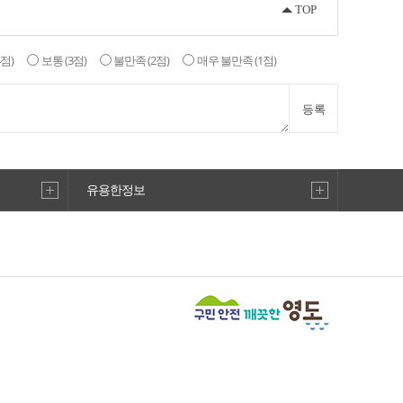
TOP
4점)
보통
(3점)
불만족
(2점)
매우 불만족
(1점)
등록
유용한정보