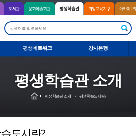
평생학습관
도서관
문화예술회관
희망교육지구
아카이브
평생네트워크
강사은행
평생학습관 소개
평생학습관 소개
평생학습도시란?
습도시란?