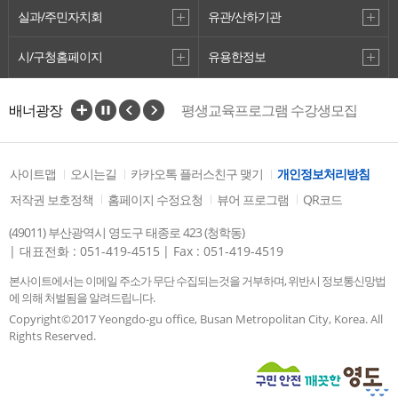
실과/주민자치회
유관/산하기관
시/구청홈페이지
유용한정보
배너광장
평생교육프로그램 수강생모집
사이트맵
오시는길
카카오톡 플러스친구 맺기
개인정보처리방침
저작권 보호정책
홈페이지 수정요청
뷰어 프로그램
QR코드
(49011) 부산광역시 영도구 태종로 423 (청학동)
| 대표전화 : 051-419-4515
| Fax : 051-419-4519
본사이트에서는 이메일 주소가 무단 수집되는것을 거부하며, 위반시 정보통신망법
에 의해 처벌됨을 알려드립니다.
Copyright©2017 Yeongdo-gu office, Busan Metropolitan City, Korea. All
Rights Reserved.