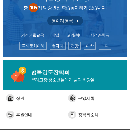
총
105
개의 승인된 학습동아리가
있습니다.
동아리 등록
가정생활교육
직업
교양/취미
자격증취득
국제문화이해
컴퓨터
건강
어학
기타
행복영도장학회
우리고장 청소년들에게
꿈과 희망을!
정관
운영세칙
후원안내
장학회소식