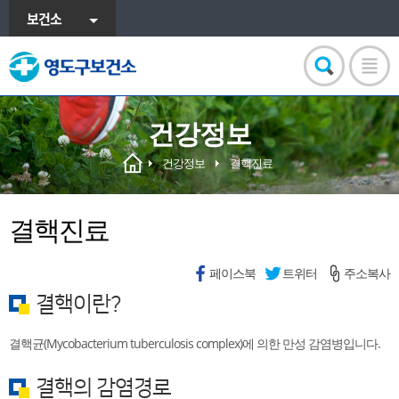
보건소
건강정보
건강정보
결핵진료
결핵진료
페이스북
트위터
주소복사
결핵이란?
결핵균(Mycobacterium tuberculosis complex)에 의한 만성 감염병입니다.
결핵의 감염경로