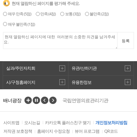
현재 열람하신 페이지를 평가해 주세요.
매우 만족
(5점)
만족
(4점)
보통
(3점)
불만족
(2점)
매우 불만족
(1점)
등록
실과/주민자치회
유관/산하기관
시/구청홈페이지
유용한정보
배너광장
국립연명의료관리기관
중앙호스피스센터
보건의료자원통합신고포털
에볼라바이러스병 바로알기
사이트맵
오시는길
카카오톡 플러스친구 맺기
개인정보처리방침
질병관리청
국민건강보험
저작권 보호정책
홈페이지 수정요청
뷰어 프로그램
QR코드