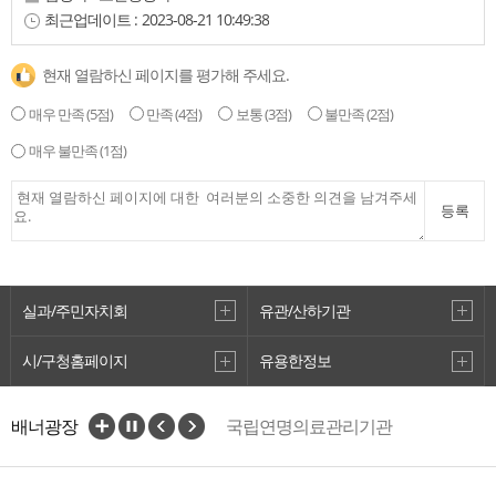
최근업데이트 :
2023-08-21 10:49:38
현재 열람하신 페이지를 평가해 주세요.
매우 만족
(5점)
만족
(4점)
보통
(3점)
불만족
(2점)
매우 불만족
(1점)
등록
실과/주민자치회
유관/산하기관
시/구청홈페이지
유용한정보
배너광장
국립연명의료관리기관
중앙호스피스센터
보건의료자원통합신고포털