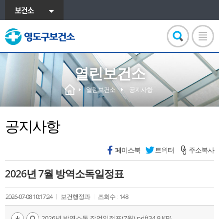
보건소
열린보건소
열린보건소
공지사항
공지사항
페이스북
트위터
주소복사
2026년 7월 방역소독일정표
2026-07-08 10:17:24
보건행정과
조회수 :
148
2026년 방역소독 작업일정표(7월).pdf(34.9 KB)