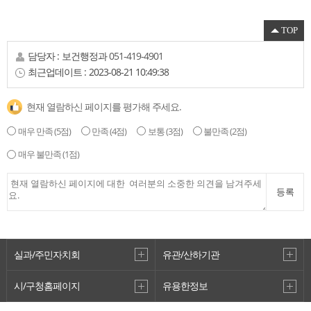
TOP
담당자 :
보건행정과
051-419-4901
최근업데이트 :
2023-08-21 10:49:38
현재 열람하신 페이지를 평가해 주세요.
매우 만족
(5점)
만족
(4점)
보통
(3점)
불만족
(2점)
매우 불만족
(1점)
등록
실과/주민자치회
유관/산하기관
시/구청홈페이지
유용한정보