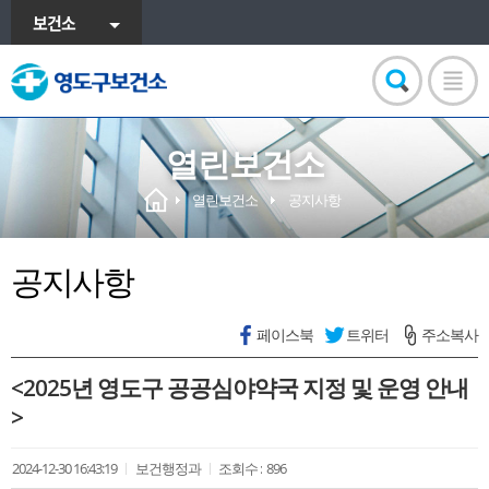
보건소
열린보건소
열린보건소
공지사항
공지사항
페이스북
트위터
주소복사
<2025년 영도구 공공심야약국 지정 및 운영 안내
>
2024-12-30 16:43:19
보건행정과
조회수 :
896