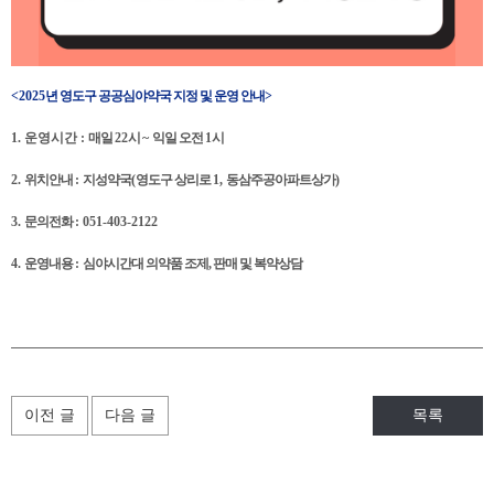
<2025
년 영도구 공공심야약국 지정 및 운영 안내
>
1. 운영시간 :
매일
22
시
~
익일 오전
1
시
2.
위치안내
:
지성약국
(
영도구 상리로
1,
동삼주공아파트상가
)
3.
문의전화
: 051-403-2122
4.
운영내용
:
심야시간대 의약품 조제, 판매 및 복약상담
이전 글
다음 글
목록