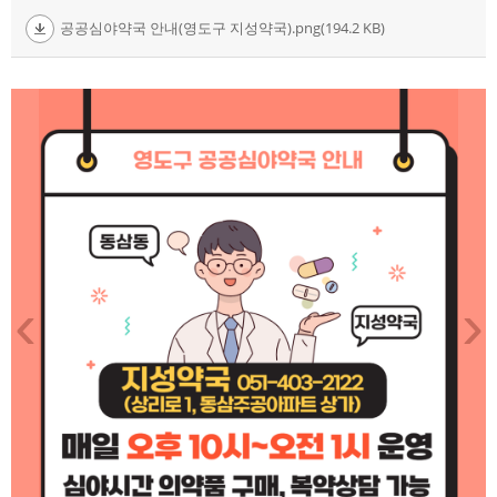
공공심야약국 안내(영도구 지성약국).png(194.2 KB)
‹
›