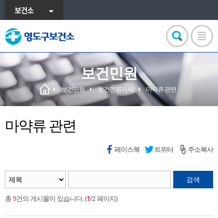
보건소
보건민원
보건민원
보건민원서식
마약류 관련
마약류 관련
페이스북
트위터
주소복사
검색
총
9
건의 게시물이 있습니다. (
1
/2 페이지)