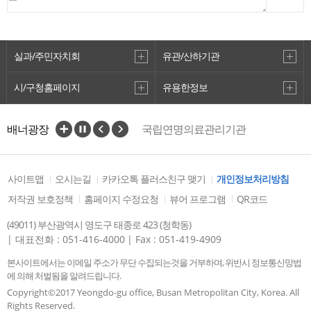
실과/주민자치회
유관/산하기관
시/구청홈페이지
유용한정보
배너광장
국립연명의료관리기관
중앙호스피스센터
보건의료자원통합신고포털
에볼라바이러스병 바로알기
사이트맵
오시는길
카카오톡 플러스친구 맺기
개인정보처리방침
질병관리청
국민건강보험
저작권 보호정책
홈페이지 수정요청
뷰어 프로그램
QR코드
중앙치매센터
(49011) 부산광역시 영도구 태종로 423 (청학동)
| 대표전화 : 051-416-4000
| Fax : 051-419-4909
본사이트에서는 이메일 주소가 무단 수집되는것을 거부하며, 위반시 정보통신망법
에 의해 처벌됨을 알려드립니다.
Copyright©2017 Yeongdo-gu office, Busan Metropolitan City, Korea. All
Rights Reserved.