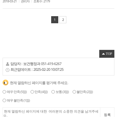
2018-03-21
관리자
조회수 : 2179
1
2
TOP
담당자 :
보건행정과
051-419-6267
최근업데이트 :
2025-02-20 10:07:25
현재 열람하신 페이지를 평가해 주세요.
매우 만족
(5점)
만족
(4점)
보통
(3점)
불만족
(2점)
매우 불만족
(1점)
등록