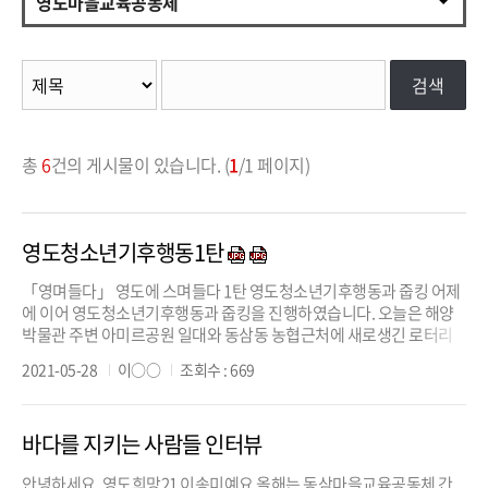
영도마을교육공동체
검색
총
6
건의 게시물이 있습니다. (
1
/1 페이지)
영도청소년기후행동1탄
「영며들다」 영도에 스며들다 1탄 영도청소년기후행동과 줍킹 어제
에 이어 영도청소년기후행동과 줍킹을 진행하였습니다. 오늘은 해양
박물관 주변 아미르공원 일대와 동삼동 농협근처에 새로생긴 로터리
주변에서 동시에 진행하였습니다. 휴일임에도 청소년들의 마을활동을
2021-05-28
이○○
조회수 : 669
지원하고자 함께해주신 청소년길잡이 선생님들의 열정이 눈부신 활동
이었습니다 . 작년에 이어 기꺼이 결심해준 우리마을 보배들 바라만 봐
도...
바다를 지키는 사람들 인터뷰
안녕하세요. 영도희망21 이송미예요 올해는 동삼마을교육공동체 간