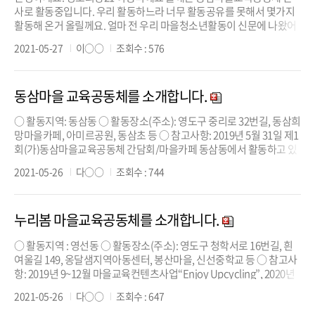
사로 활동중입니다. 우리 활동하느라 너무 활동공유를 못해서 몇가지
활동해 온거 올릴께요. 얼마 전 우리 마을청소년활동이 신문에 나왔어
요^^ 작년부터 해온 기후행동과 바다쓰레기 줍킹 활동을 눈여겨 보시
2021-05-27
이○○
조회수 : 576
다 기사님이 기사를 내주셨네요. 인터뷰도 해주시고.... 너무 바빠서 이
제야 올려봅니다.^^ 좋은 하루 되세요. [바다를 지키는 사람들] ...
동삼마을 교육공동체를 소개합니다.
○ 활동지역: 동삼동 ○ 활동장소(주소): 영도구 중리로 32번길, 동삼희
망마을카페, 아미르공원, 동삼초 등 ○ 참고사항: 2019년 5월 31일 제1
회(가)동삼마을교육공동체 간담회/마을카페 동삼동에서 활동하고 있
는 6개 단체(영도참사랑부모회/영도희망21/영도여성회/마을카페/사
2021-05-26
다○○
조회수 : 744
랑뜰가족연구소/동삼희망(주)/동삼1동희망실천단)가 모여 동삼마을
교육공동체 운영을 위한 협약서 체결, 2019년 8월 삼진이음 주...
누리봄 마을교육공동체를 소개합니다.
○ 활동지역 : 영선동 ○ 활동장소(주소): 영도구 청학서로 16번길, 흰
여울길 149, 옹달샘지역아동센터, 봉산마을, 신선중학교 등 ○ 참고사
항: 2019년 9~12월 마을교육컨텐츠사업“Enjoy Upcycling”, 2020년
4월~11월 “인문학을 통해 행복을 나누는 공동체로 UP”(영도구 평생학
2021-05-26
다○○
조회수 : 647
습동아리 역량강화사업) 2020년 10월~12월 ‘찾아가는 봉산마을 스마