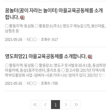
트 스쿨’(봉래2동 봉산마을 어르신들의 정보격차 ...
꿈놀터(꿈이 자라는 놀이터) 마을교육공동체를 소개
합니다.
○ 활동지역: 동삼동 ○ 활동장소(주소): 영도구 재능길 175, 봉산마을,
남항초 등
2021-05-26
다○○
조회수 : 617
영도희망21 마을교육공동체를 소개합니다.
○ 활동지역: 동삼동 ○ 활동장소: 영도구 웃서발로 65-9 1층, 동삼희망
마을카페, 동삼1동주민센터, 중리초 등 ○ 참고사항: 2017년 지역사회
학부모활성화 사업 -덤벼라~사춘기야! 나는 엄마가 있다. 2017년 찾아
가는 인문학프로그램 - 영도마을교육공동체 활성화를 위한 인문학특
2021-05-26
다○○
조회수 : 700
강 2018년 찾아가는 인문학프로그램 -인문학이 영도를 만나다 2019년
부산마을교육공동체 공모사업 2019...
«
‹
›
»
1