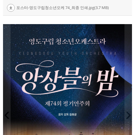
포스터-영도구립청소년오케 74_최종 인쇄.jpg(3.7 MB)
‹
›