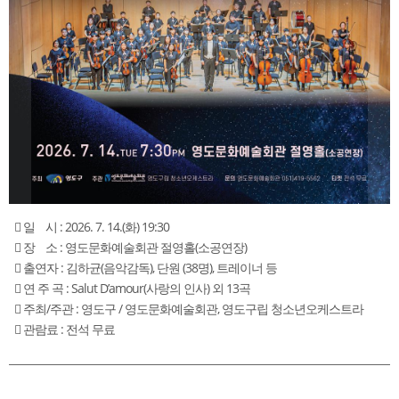
 일 시 : 2026. 7. 14.(화) 19:30
 장 소 : 영도문화예술회관 절영홀(소공연장)
 출연자 : 김하균(음악감독), 단원 (38명), 트레이너 등
 연 주 곡 : Salut D’amour(사랑의 인사) 외 13곡
 주최/주관 : 영도구 / 영도문화예술회관, 영도구립 청소년오케스트라
 관람료 : 전석 무료