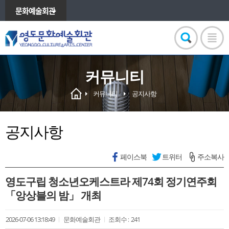
문화예술회관
커뮤니티
커뮤니티
공지사항
공지사항
페이스북
트위터
주소복사
영도구립 청소년오케스트라 제74회 정기연주회
「앙상블의 밤」 개최
2026-07-06 13:18:49
문화예술회관
조회수 :
241