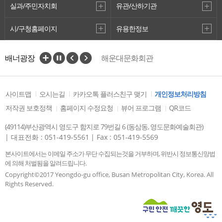
실과/주민자치회
유관/산하기관
시/구청홈페이지
유용한정보
배너광장
해운대문화회관
한국문화예술회관연합회
부산문화재단
금정문화회관
동래문화회관
을숙도문화회관
사이트맵
오시는길
카카오톡 플러스친구 맺기
개인정보처리방침
부산시민회관
부산문화회관
저작권 보호정책
홈페이지 수정요청
뷰어 프로그램
QR코드
영도구 재정공시
(49114)부산광역시 영도구 함지로 79번길 6 (동삼동, 영도문화예술회관)
부산은행 조은극장
| 대표전화 : 051-419-5561
| Fax : 051-419-5569
영도국민체육센터
영도도서관
본사이트에서는 이메일 주소가 무단 수집되는것을 거부하며, 위반시 정보통신망법
에 의해 처벌됨을 알려드립니다.
Copyright©2017 Yeongdo-gu office, Busan Metropolitan City, Korea. All
Rights Reserved.