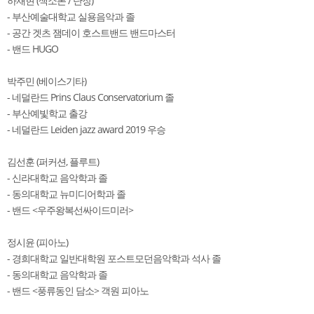
하재현 (색소폰 / 단장)
- 부산예술대학교 실용음악과 졸
- 공간 겟츠 잼데이 호스트밴드 밴드마스터
- 밴드 HUGO
박주민 (베이스기타)
- 네덜란드 Prins Claus Conservatorium 졸
- 부산예빛학교 출강
- 네덜란드 Leiden jazz award 2019 우승
김선훈 (퍼커션, 플루트)
- 신라대학교 음악학과 졸
- 동의대학교 뉴미디어학과 졸
- 밴드 <우주왕복선싸이드미러>
정시윤 (피아노)
- 경희대학교 일반대학원 포스트모던음악학과 석사 졸
- 동의대학교 음악학과 졸
- 밴드 <풍류동인 담소> 객원 피아노