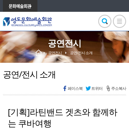
문화예술회관
공연전시
공연전시
공연/전시 소개
공연/전시 소개
페이스북
트위터
주소복사
[기획]라틴밴드 겟츠와 함께하
는 쿠바여행