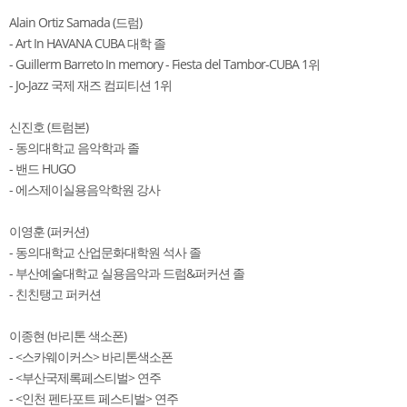
Alain Ortiz Samada (드럼)
- Art In HAVANA CUBA 대학 졸
- Guillerm Barreto In memory - Fiesta del Tambor-CUBA 1위
- Jo-Jazz 국제 재즈 컴피티션 1위
신진호 (트럼본)
- 동의대학교 음악학과 졸
- 밴드 HUGO
- 에스제이실용음악학원 강사
이영훈 (퍼커션)
- 동의대학교 산업문화대학원 석사 졸
- 부산예술대학교 실용음악과 드럼&퍼커션 졸
- 친친탱고 퍼커션
이종현 (바리톤 색소폰)
- <스카웨이커스> 바리톤색소폰
- <부산국제록페스티벌> 연주
- <인천 펜타포트 페스티벌> 연주