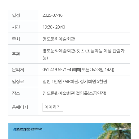
일정
2025-07-16
시간
19:30 - 20:40
주최
영도문화예술회관
영도문화예술회관, 겟츠 (초등학생 이상 관람가
주관
능)
문의처
051-419-5571~4 (예매오픈 : 6/23일 14시)
입장료
일반 1만원 / VIP회원, 정기회원 5천원
장소
영도문화예술회관 절영홀(소공연장)
홈페이지
예매하기