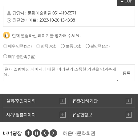
TOP
담당자 :
문화예술회관
051-419-5571
최근업데이트 :
2023-10-20 13:43:38
현재 열람하신 페이지를 평가해 주세요.
매우 만족
(5점)
만족
(4점)
보통
(3점)
불만족
(2점)
매우 불만족
(1점)
등록
실과/주민자치회
유관/산하기관
시/구청홈페이지
유용한정보
배너광장
해운대문화회관