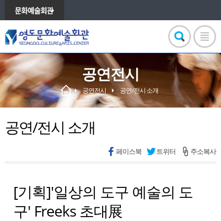
문화예술회관
공연전시
공연전시
공연/전시 소개
공연/전시 소개
페이스북
트위터
주소복사
[기획]'일상의 도구 예술의 도
구' Freeks 초대展