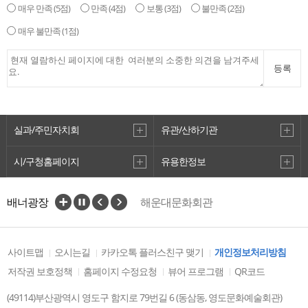
매우 만족
(5점)
만족
(4점)
보통
(3점)
불만족
(2점)
매우 불만족
(1점)
등록
실과/주민자치회
유관/산하기관
시/구청홈페이지
유용한정보
배너광장
해운대문화회관
한국문화예술회관연합회
부산문화재단
금정문화회관
동래문화회관
을숙도문화회관
사이트맵
오시는길
카카오톡 플러스친구 맺기
개인정보처리방침
부산시민회관
부산문화회관
저작권 보호정책
홈페이지 수정요청
뷰어 프로그램
QR코드
영도구 재정공시
(49114)부산광역시 영도구 함지로 79번길 6 (동삼동, 영도문화예술회관)
부산은행 조은극장