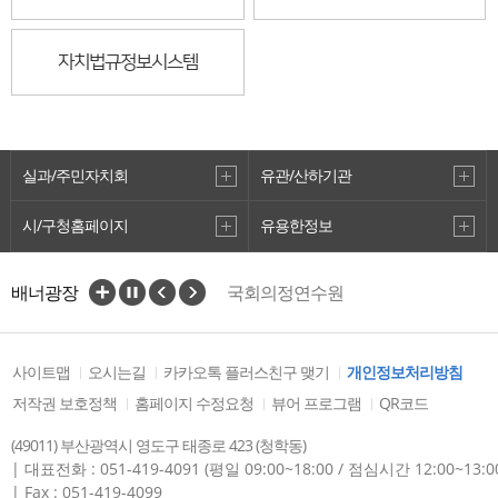
자치법규정보시스템
실과/주민자치회
유관/산하기관
시/구청홈페이지
유용한정보
배너광장
국회의정연수원
국가법령정보센터
부산광역시선거관리위원회
전국시·도의회의장협의회
사이트맵
오시는길
카카오톡 플러스친구 맺기
개인정보처리방침
자치법규정보시스템
저작권 보호정책
홈페이지 수정요청
뷰어 프로그램
QR코드
(49011) 부산광역시 영도구 태종로 423 (청학동)
| 대표전화 : 051-419-4091 (평일 09:00~18:00 / 점심시간 12:00~13:0
| Fax : 051-419-4099