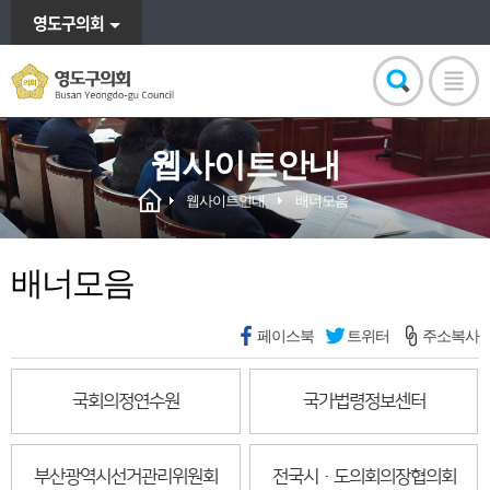
영도구의회
웹사이트안내
웹사이트안내
배너모음
배너모음
페이스북
트위터
주소복사
국회의정연수원
국가법령정보센터
부산광역시선거관리위원회
전국시·도의회의장협의회