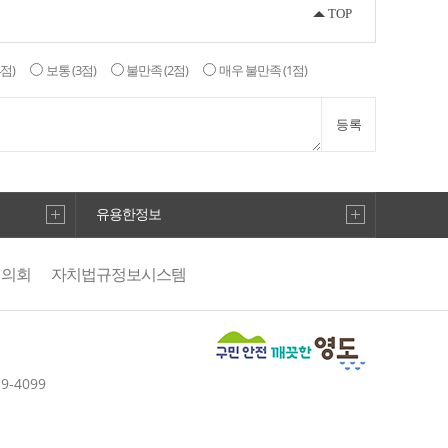
TOP
4점)
보통
(3점)
불만족
(2점)
매우 불만족
(1점)
등록
유용한정보
협의회
자치법규정보시스템
19-4099