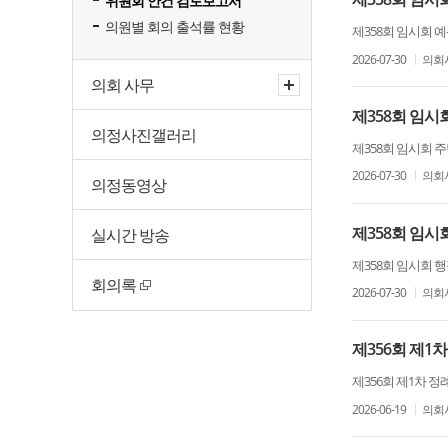
위원회 안건 검토보고서
의원별 회의 출석률 현황
제358회 임시회
2026-07-30
의회
의회 사무
제358회 임
의정사진갤러리
제358회 임시회 
2026-07-30
의회
의정동영상
제358회 임
실시간 방송
제358회 임시회 
회의록
2026-07-30
의회
제356회 제1
제356회 제1차 
2026-06-19
의회