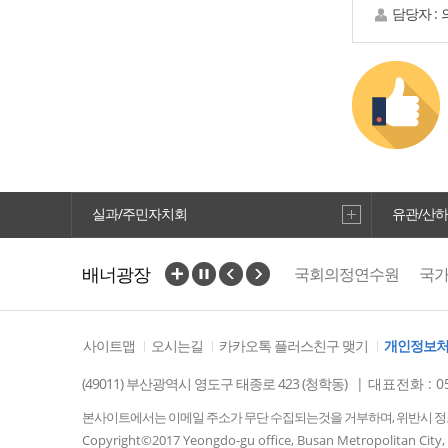
담당자 :
실과/주민자치회
유관/산
배너광장
국회의정연수원
국
사이트맵
오시는길
카카오톡 플러스친구 맺기
개인정보
(49011) 부산광역시 영도구 태종로 423 (청학동)
| 대표전화 : 05
본사이트에서는 이메일 주소가 무단 수집되는것을 거부하며, 위반시 
Copyright©2017 Yeongdo-gu office, Busan Metropolitan City, K