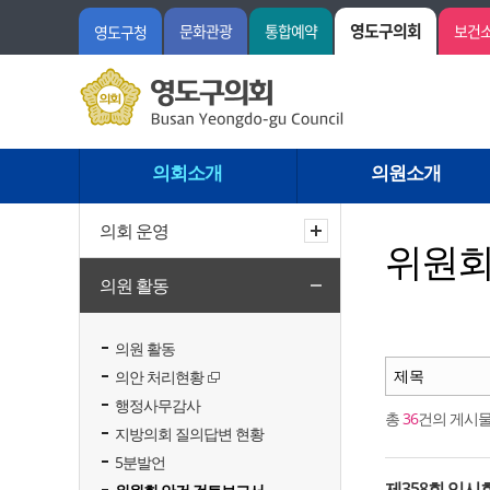
영도구의회
문화관광
통합예약
보건
영도구청
의회소개
의원소개
의회 운영
위원회
의원 활동
의원 활동
의안 처리현황
행정사무감사
총
36
건의 게시물
지방의회 질의답변 현황
5분발언
제358회 임