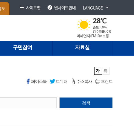
사이트맵
웹사이트안내
LANGUAGE
영도
28
℃
습도 :
80 %
강수확률 :
0 %
미세먼지
(PM
10
) :
보통
구민참여
자료실
페이스북
트위터
주소복사
프린트
검색