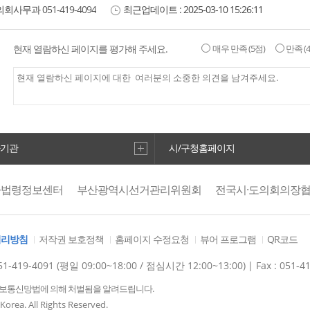
의회사무과
051-419-4094
최근업데이트 :
2025-03-10 15:26:11
현재 열람하신 페이지를 평가해 주세요.
매우 만족
(5점)
만족
(
하기관
시/구청홈페이지
가법령정보센터
부산광역시선거관리위원회
전국시·도의회의장
처리방침
저작권 보호정책
홈페이지 수정요청
뷰어 프로그램
QR코드
1-419-4091 (평일 09:00~18:00 / 점심시간 12:00~13:00)
| Fax : 051-4
정보통신망법에 의해 처벌됨을 알려드립니다.
orea. All Rights Reserved.