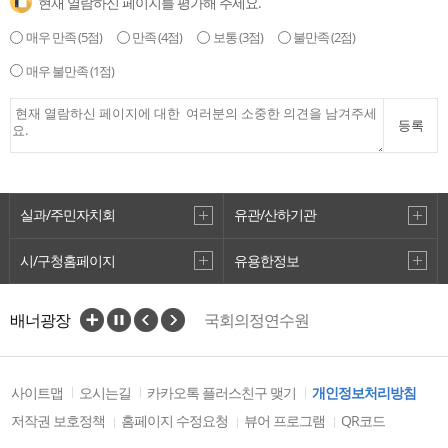
현재 열람하신 페이지를 평가해 주세요.
매우 만족
(5점)
만족
(4점)
보통
(3점)
불만족
(2점)
매우 불만족
(1점)
등록
실과/주민자치회
유관/산하기관
시/구청홈페이지
유용한정보
배너광장
국회의정연수원
국가법령정보센터
부산광역시선거관리위원회
전국시·도의회의장협의회
사이트맵
오시는길
카카오톡 플러스친구 맺기
개인정보처리방침
자치법규정보시스템
저작권 보호정책
홈페이지 수정요청
뷰어 프로그램
QR코드