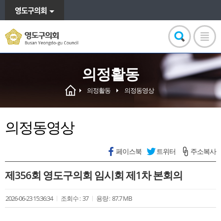
영도구의회
의정활동
의정활동
의정동영상
의정동영상
페이스북
트위터
주소복사
제356회 영도구의회 임시회 제1차 본회의
2026-06-23 15:36:34
조회수 :
37
용량 :
87.7 MB