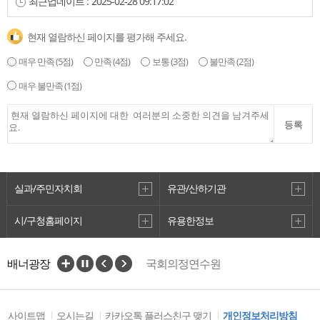
최근업데이트 :
2025-02-28 09:17:02
현재 열람하신 페이지를 평가해 주세요.
매우 만족
(5점)
만족
(4점)
보통
(3점)
불만족
(2점)
매우 불만족
(1점)
등록
실과/주민자치회
유관/산하기관
시/구청홈페이지
유용한정보
배너광장
국회의정연수원
국가법령정보센터
부산광역시선거관리위원회
전국시·도의회의장협의회
사이트맵
오시는길
카카오톡 플러스친구 맺기
개인정보처리방침