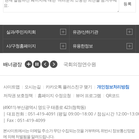
등록
실과/주민자치회
유관/산하기관
시/구청홈페이지
유용한정보
배너광장
국회의정연수원
국가법령정보센터
부산광역시선거관리위원회
전국시·도의회의장협의회
사이트맵
오시는길
카카오톡 플러스친구 맺기
개인정보처리방침
자치법규정보시스템
저작권 보호정책
홈페이지 수정요청
뷰어 프로그램
QR코드
(49011) 부산광역시 영도구 태종로 423 (청학동)
| 대표전화 : 051-419-4091 (평일 09:00~18:00 / 점심시간 12:00~13:0
| Fax : 051-419-4099
본사이트에서는 이메일 주소가 무단 수집되는것을 거부하며, 위반시 정보통신망법
에 의해 처벌됨을 알려드립니다.