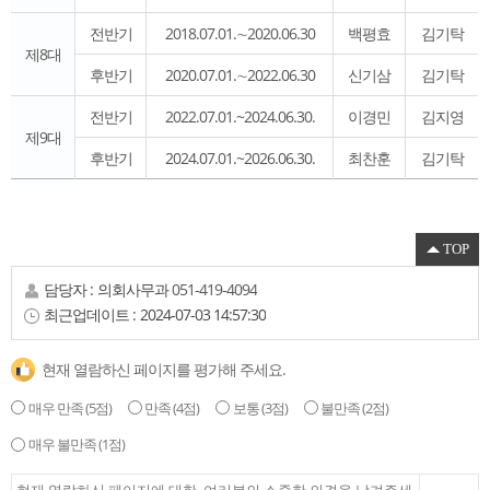
전반기
2018.07.01.∼2020.06.30
백평효
김기탁
제8대
후반기
2020.07.01.∼2022.06.30
신기삼
김기탁
전반기
2022.07.01.~2024.06.30.
이경민
김지영
제9대
후반기
2024.07.01.~2026.06.30.
최찬훈
김기탁
TOP
담당자 :
의회사무과
051-419-4094
최근업데이트 :
2024-07-03 14:57:30
현재 열람하신 페이지를 평가해 주세요.
매우 만족
(5점)
만족
(4점)
보통
(3점)
불만족
(2점)
매우 불만족
(1점)