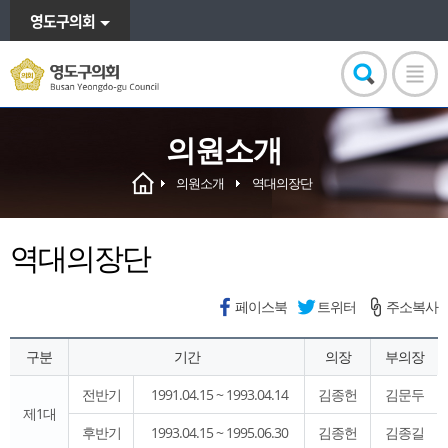
영도구의회
의원소개
의원소개
역대의장단
역대의장단
페이스북
트위터
주소복사
구분
기간
의장
부의장
전반기
1991.04.15 ~ 1993.04.14
김종헌
김문두
제1대
후반기
1993.04.15 ~ 1995.06.30
김종헌
김종길