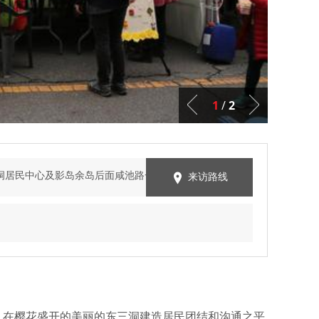
1
/
2
一洞居民中心及影岛余岛后面咸池路一带
来访路线
。在樱花盛开的美丽的东三洞建造居民团结和沟通之平