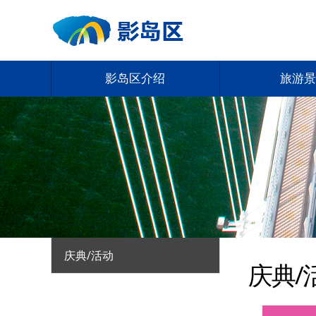
影岛区介绍
旅游景
庆典/活动
庆典/