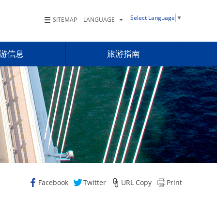
Select Language
▼
SITEMAP
LANGUAGE
游信息
旅游指南
Facebook
Twitter
URL Copy
Print