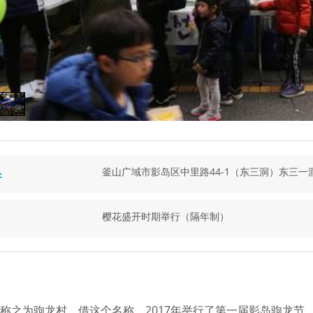
釜山广域市影岛区中里路44-1（东三洞）东三
소
樱花盛开时期举行（隔年制）
称之为驹龙村，借这个名称，2017年举行了第一届影岛驹龙节