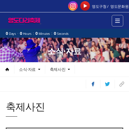
영도구청 /
영도문화원
0
·
0
:
0
:
0
Days
Hours
Minutes
Seconds
소식·자료
소식·자료
축제사진
축제사진