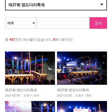
제27회 영도다리축제
검색
총
487
건의 게시물이 있습니다. (
1
/61 페이지)
제27회 영도다리축제
제27회 영도다리축제
2021-02-05
조회수 : 614
2021-02-05
조회수 : 564