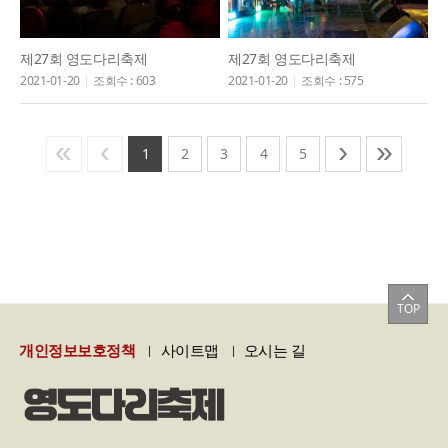
제27회 영도다리축제
제27회 영도다리축제
2021-01-20
조회수 : 603
2021-01-20
조회수 : 575
«
‹
›
»
1
2
3
4
5
TOP
개인정보보호정책
사이트맵
오시는 길