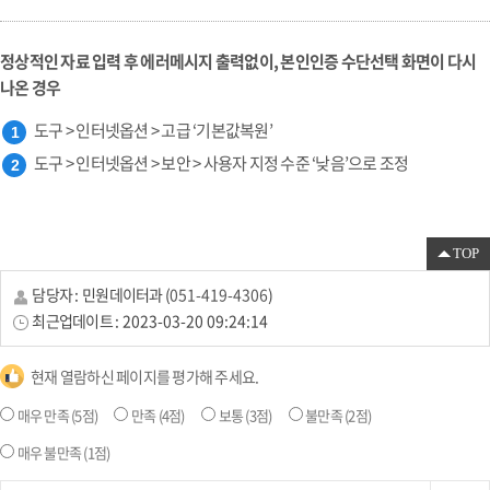
정상적인 자료 입력 후 에러메시지 출력없이, 본인인증 수단선택 화면이 다시
나온 경우
도구 > 인터넷옵션 > 고급 ‘기본값복원’
도구 > 인터넷옵션 > 보안 > 사용자 지정 수준 ‘낮음’으로 조정
TOP
담당자 :
민원데이터과
(
051-419-4306
)
최근업데이트 :
2023-03-20 09:24:14
현재 열람하신 페이지를 평가해 주세요.
매우 만족
(5점)
만족
(4점)
보통
(3점)
불만족
(2점)
매우 불만족
(1점)