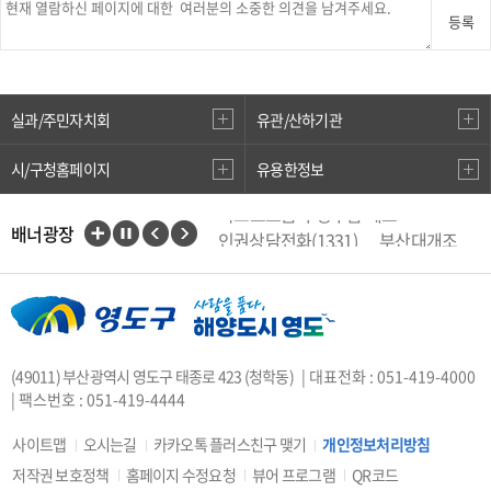
등록
실과/주민자치회
유관/산하기관
시/구청홈페이지
유용한정보
국고보조금 부정수급 제보
배너광장
인권상담전화(1331)
부산대개조
VisitBusan
지적측량바로처리센터
안전속도 5030
카카오톡 플러스친구
중앙부처 법령 유권해석
(49011) 부산광역시 영도구 태종로 423 (청학동)
| 대표전화 : 051-419-4000
부산시 착한가격업소
| 팩스번호 : 051-419-4444
복지·보조금 부정 신고센터
지방소득세(특별징수분)신고·납부
사이트맵
오시는길
카카오톡 플러스친구 맺기
개인정보처리방침
안전신문고
저작권 보호정책
홈페이지 수정요청
뷰어 프로그램
QR코드