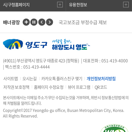
시/구청홈페이지
유용한정보
배너광장
국고보조금 부정수급 제보
인권상담전화(1331)
부산대개조
VisitBusan
지적측량바로처리센터
안전속도 5030
카카오톡 플러스친구
(49011) 부산광역시 영도구 태종로 423 (청학동)
| 대표전화 : 051-419-4000
중앙부처 법령 유권해석
| 팩스번호 : 051-419-4444
부산시 착한가격업소
복지·보조금 부정 신고센터
사이트맵
오시는길
카카오톡 플러스친구 맺기
개인정보처리방침
지방소득세(특별징수분)신고·납부
저작권 보호정책
홈페이지 수정요청
뷰어 프로그램
QR코드
안전신문고
본사이트에서는 이메일 주소가 무단 수집되는것을 거부하며, 위반시 정보통신망법에 의
행복출산 원스톱서비스
해 처벌됨을 알려드립니다.
도로명주소안내
e-청소년
Copyright©2017 Yeongdo-gu office, Busan Metropolitan City, Korea.
부산광역시청소년종합지원센터
All Rights Reserved.
공직선거비리 익명신고
우편번호검색
승용차요일제