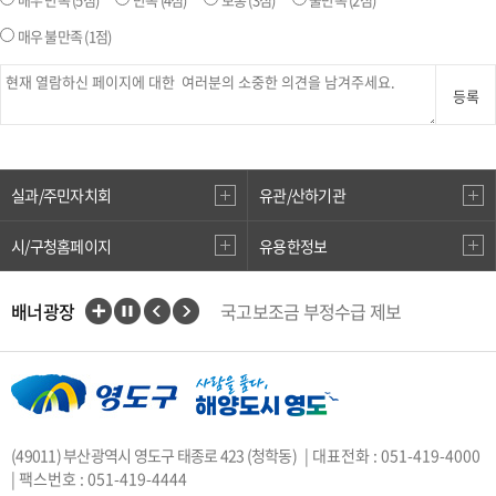
매우 불만족
(1점)
등록
실과/주민자치회
유관/산하기관
시/구청홈페이지
유용한정보
배너광장
국고보조금 부정수급 제보
인권상담전화(1331)
부산대개조
VisitBusan
지적측량바로처리센터
안전속도 5030
카카오톡 플러스친구
(49011) 부산광역시 영도구 태종로 423 (청학동)
| 대표전화 : 051-419-4000
중앙부처 법령 유권해석
| 팩스번호 : 051-419-4444