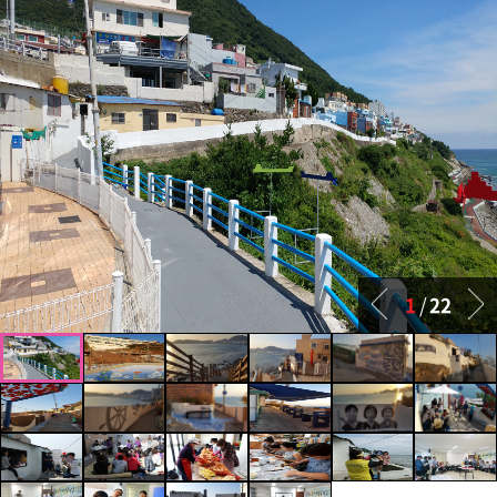
1
/
22