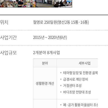
절영로 250일원(영선2동 15통·16통)
위치
2015년 ~ 2020년(6년)
사업기간
2개분야 8개사업
사업규모
분야
세부사업
테마형 담장 및 친환경 골목길 조성
급경사로 계단 정비
생활환경 개선
거점센터 조성
바다조망 전망대 조성
폐·공가 활용 마을쉼터 조성