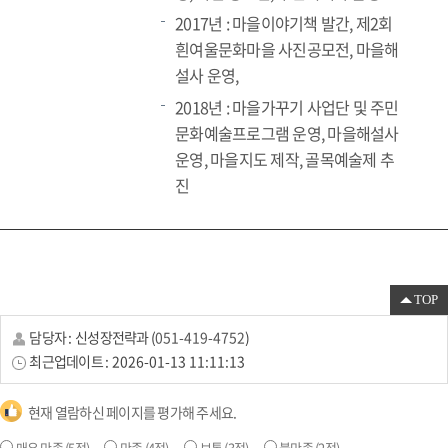
2017년 : 마을이야기책 발간, 제2회
흰여울문화마을 사진공모전, 마을해
설사 운영,
2018년 : 마을가꾸기 사업단 및 주민
문화예술프로그램 운영, 마을해설사
운영, 마을지도 제작, 골목예술제 추
진
TOP
담당자 :
신성장전략과
(
051-419-4752
)
최근업데이트 :
2026-01-13 11:11:13
현재 열람하신 페이지를 평가해 주세요.
매우 만족
(5점)
만족
(4점)
보통
(3점)
불만족
(2점)