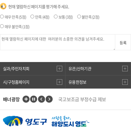
현재 열람하신 페이지를 평가해 주세요.
매우 만족
(5점)
만족
(4점)
보통
(3점)
불만족
(2점)
매우 불만족
(1점)
등록
실과/주민자치회
유관/산하기관
시/구청홈페이지
유용한정보
배너광장
국고보조금 부정수급 제보
인권상담전화(1331)
부산대개조
VisitBusan
지적측량바로처리센터
안전속도 5030