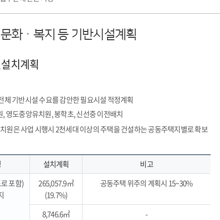
문화ㆍ복지 등 기반시설계획
설설치계획
전체 기반시설 수요를 감안한 필요시설 적정계획
, 영도중앙유치원, 봉학초, 신선중 이전배치
유치원은 사업 시행시 2천세대 이상의 주택을 건설하는 공동주택지별로 확보
명
설치계획
비고
로 포함)
265,057.9㎡
공동주택 위주의 계획시 15~30%
지
(19.7%)
8,746.6㎡
-