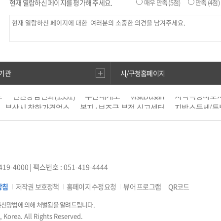
현재 열람하신 페이지를 평가해 주세요.
매우 만족
(5점)
만족
(4점)
기관
시/구청홈페이지
보
인권상담전화(1331)
부산대개조
VisitBusan
지적측량바로
부산시 착한가격업소
복지·보조금 부정 신고센터
지방소득세(특
도로명주소안내
e-청소년
부산광역시청소년종합지원센터
공
부산영어방송
부산시 해외마케팅 지원사업 통합시스템
부동산
수막신청
지방재정365
한국국토정보공사
국민신문고
부산생
사랑
부산도시서비스(창업) 분석
419-4000
| 팩스번호 : 051-419-4444
방침
저작권 보호정책
홈페이지 수정요청
뷰어 프로그램
QR코드
통신망법에 의해 처벌됨을 알려드립니다.
 Korea. All Rights Reserved.