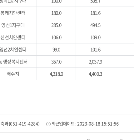
청학1동지구대
100.0
505.7
봉래치안센터
180.0
181.6
영선1지구대
285.0
494.5
신선치안센터
106.0
109.0
영선2치안센터
99.0
101.6
동 행정복지센터
357.0
2,037.9
배수지
4,318.0
4,400.3
건축과
(
051-419-4284
)
최근업데이트 :
2023-08-18 15:51:56