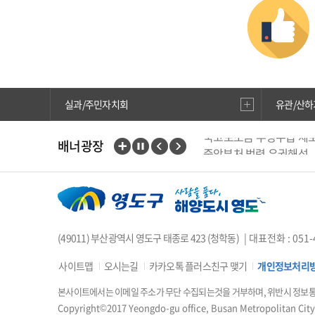
실과/주민자치회
유관/산하
국고보조금 부정수급 제
배너광장
중앙부처 법령 유권해석
행복출산 원스톱서비스
부산인재평생교육진흥원
위해식품 정보공개
현
에어코리아
웹진 아이
(49011) 부산광역시 영도구 태종로 423 (청학동)
| 대표전화 : 051-
사이트맵
오시는길
카카오톡 플러스친구 맺기
개인정보처리
본사이트에서는 이메일 주소가 무단 수집되는것을 거부하며, 위반시 정보
Copyright©2017 Yeongdo-gu office, Busan Metropolitan City,