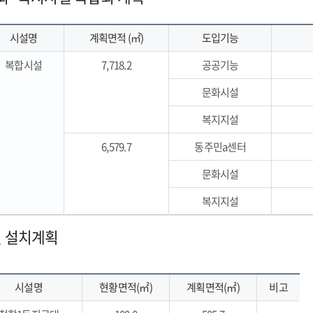
시설명
계획면적 (㎡)
도입기능
복합시설
7,718.2
공공기능
문화시설
복지지설
6,579.7
동주민a센터
문화시설
복지지설
 설치계획
시설명
현황면적(㎡)
계획면적(㎡)
비고