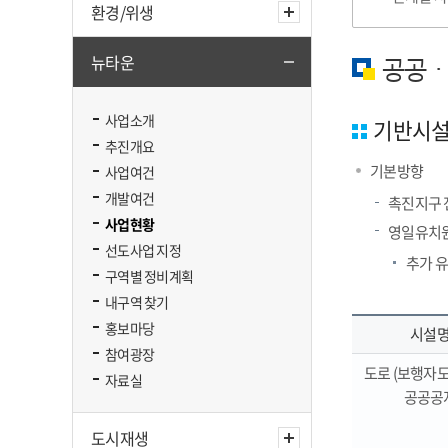
환경/위생
뉴타운
공공ㆍ
사업소개
기반시
추진개요
기본방향
사업여건
개발여건
촉진지구 
사업현황
영일유치원
선도사업 지정
추가 
구역별 정비계획
내구역 찾기
홍보마당
시설
참여광장
도로 (보행자도
자료실
공공공
도시재생