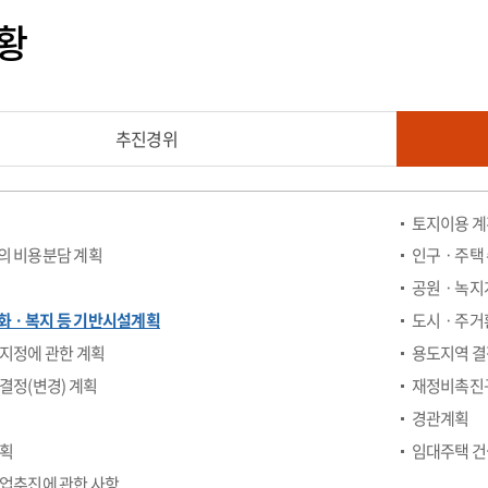
황
추진경위
토지이용 계
의 비용분담 계획
인구ㆍ주택
공원ㆍ녹지
화ㆍ복지 등 기반시설계획
도시ㆍ주거
지정에 관한 계획
용도지역 결
결정(변경) 계획
재정비촉진구
경관계획
계획
임대주택 건
업추진에 관한 사항