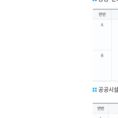
연번
A
B
공공시설
연번