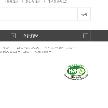
보통
(3점)
불만족
(2점)
매우 불만족
(1점)
등록
유용한정보
처리센터
안전속도 5030
카카오톡 플러스친구
별징수분)신고·납부
안전신문고
직선거비리 익명신고
우편번호검색
승용차요일제
거래관리시스템
생활공감 국민행복
활지도
남부운전면허시험장
BADA TV