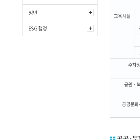
청년
교육시설
ESG 행정
주차
공원ㆍ
공공문화
공공·문