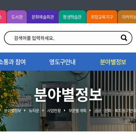
소
도서관
문화예술회관
평생학습관
희망교육지구
아카이
소통과 참여
영도구안내
분야별정보
분야별정보
분야별정보
뉴타운
사업현황
부문별 계획
공공ㆍ문화ㆍ복지 등 기반