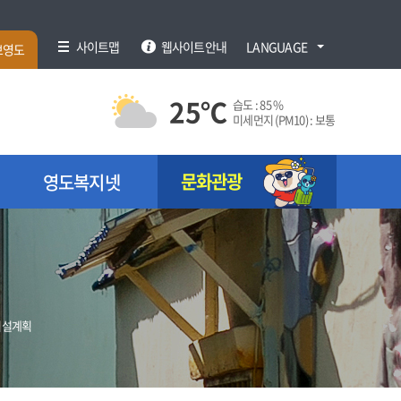
사이트맵
웹사이트안내
LANGUAGE
브영도
25
℃
습도 :
85 %
미세먼지 (PM10) :
보통
문화관광
영도복지넷
시설계획