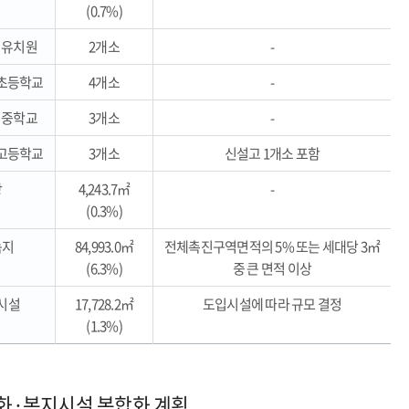
(0.7%)
유치원
2개소
-
초등학교
4개소
-
중학교
3개소
-
고등학교
3개소
신설고 1개소 포함
장
4,243.7㎡
-
(0.3%)
녹지
84,993.0㎡
전체촉진구역면적의 5% 또는 세대당 3㎡
(6.3%)
중 큰 면적 이상
시설
17,728.2㎡
도입시설에 따라 규모 결정
(1.3%)
화·복지시설 복합화 계획