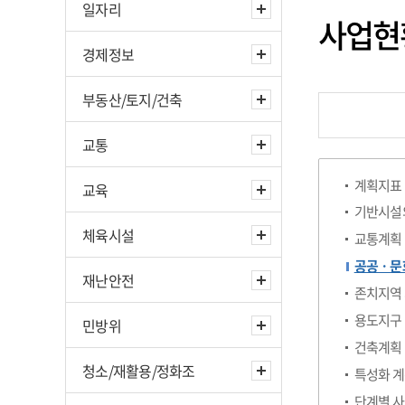
일자리
사업현
경제정보
부동산/토지/건축
교통
계획지표
교육
기반시설
체육시설
교통계획
공공ㆍ문
재난안전
존치지역 
용도지구 
민방위
건축계획
청소/재활용/정화조
특성화 
단계별 사