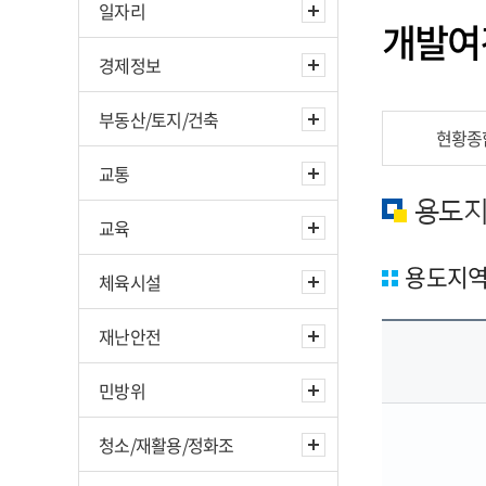
일자리
개발여
경제정보
부동산/토지/건축
현황종
교통
용도지
교육
용도지역
체육시설
재난안전
민방위
청소/재활용/정화조