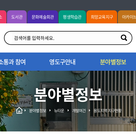
소
도서관
문화예술회관
평생학습관
희망교육지구
아카이
소통과 참여
영도구안내
분야별정보
분야별정보
분야별정보
뉴타운
개발여건
용도지역 지구현황