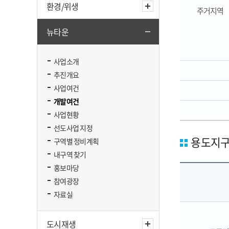
환경/위생
주거지역
뉴타운
사업소개
추진개요
사업여건
개발여건
사업현황
선도사업 지정
용도지구
구역별 정비계획
내구역 찾기
홍보마당
참여광장
자료실
도시재생