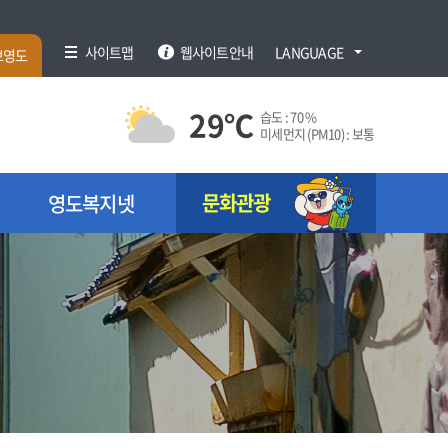
사이트맵
웹사이트안내
LANGUAGE
브영도
29
℃
습도 :
70 %
미세먼지 (PM10) :
보통
문화관광
영도복지넷