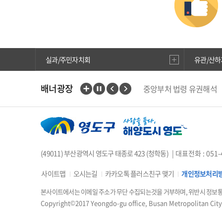
실과/주민자치회
유관/산하
국고보조금 부정수급 제
배너광장
중앙부처 법령 유권해석
행복출산 원스톱서비스
부산인재평생교육진흥원
위해식품 정보공개
현
에어코리아
웹진 아이
(49011) 부산광역시 영도구 태종로 423 (청학동)
| 대표전화 : 051-
사이트맵
오시는길
카카오톡 플러스친구 맺기
개인정보처리
본사이트에서는 이메일 주소가 무단 수집되는것을 거부하며, 위반시 정보
Copyright©2017 Yeongdo-gu office, Busan Metropolitan City,