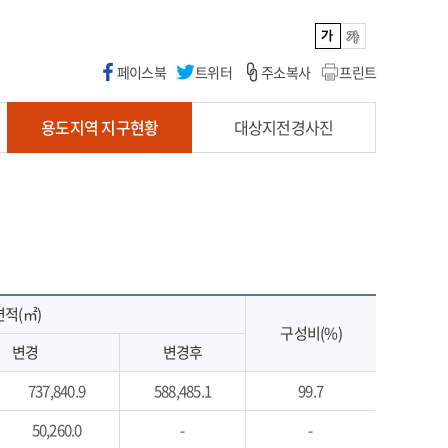
페이스북
트위터
주소복사
프린트
용도지역 지구현황
대상지전경사진
면적(㎡)
구성비(%)
변경
변경후
737,840.9
588,485.1
99.7
50,260.0
-
-