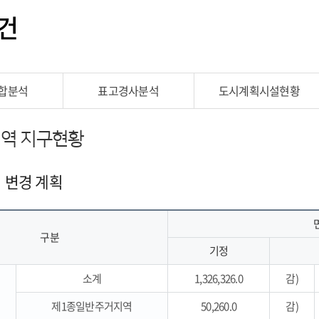
건
합분석
표고경사분석
도시계획시설현황
역 지구현황
 변경 계획
구분
기정
소계
1,326,326.0
감)
제1종일반주거지역
50,260.0
감)