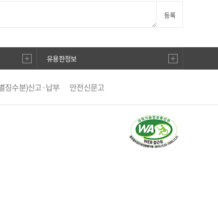
등록
유용한정보
처리센터
안전속도 5030
카카오톡 플러스친구
별징수분)신고·납부
안전신문고
직선거비리 익명신고
우편번호검색
승용차요일제
거래관리시스템
생활공감 국민행복
활지도
남부운전면허시험장
BADA TV