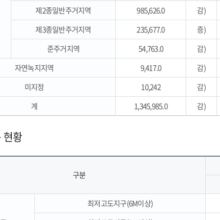
제2종일반주거지역
985,626.0
감)
제3종일반주거지역
235,677.0
증)
준주거지역
54,763.0
감)
자연녹지지역
9,417.0
감)
미지정
10,242
감)
계
1,345,985.0
감)
 현황
구분
최저고도지구(6M이상)