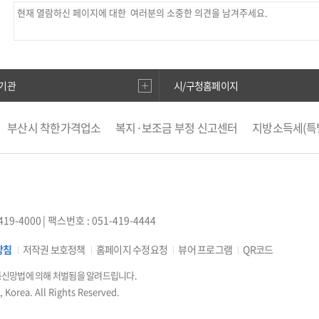
기관
시/구청홈페이지
보
인권상담전화(1331)
부산대개조
VisitBusan
지적측량바로
부산시 착한가격업소
복지·보조금 부정 신고센터
지방소득세(특
도로명주소안내
e-청소년
부산광역시청소년종합지원센터
공
부산영어방송
부산시 해외마케팅 지원사업 통합시스템
부동산
수막신청
지방재정365
한국국토정보공사
국민신문고
부산생
사랑
부산도시서비스(창업) 분석
419-4000
| 팩스번호 : 051-419-4444
방침
저작권 보호정책
홈페이지 수정요청
뷰어 프로그램
QR코드
통신망법에 의해 처벌됨을 알려드립니다.
 Korea. All Rights Reserved.