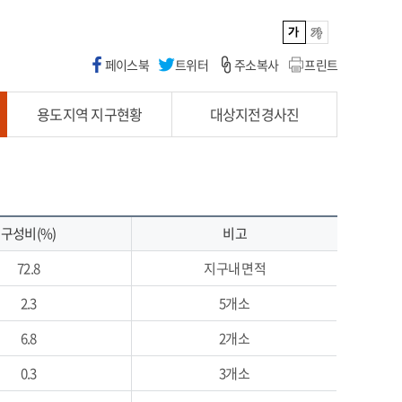
페이스북
트위터
주소복사
프린트
용도지역 지구현황
대상지전경사진
구성비(%)
비고
72.8
지구내 면적
2.3
5개소
6.8
2개소
0.3
3개소