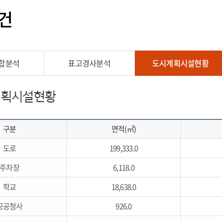
건
합분석
표고경사분석
도시계획시설현황
계획시설현황
구분
면적(㎡)
도로
199,333.0
주차장
6,118.0
학교
18,638.0
공공청사
926.0