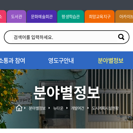
소
도서관
문화예술회관
평생학습관
희망교육지구
아카이
소통과 참여
영도구안내
분야별정보
분야별정보
분야별정보
뉴타운
개발여건
도시계획시설현황