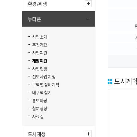
환경/위생
뉴타운
사업소개
추진개요
사업여건
개발여건
사업현황
선도사업 지정
도시계획
구역별 정비계획
내구역 찾기
홍보마당
참여광장
자료실
도시재생