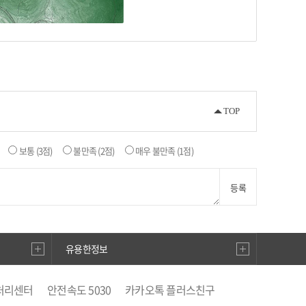
TOP
보통
(3점)
불만족
(2점)
매우 불만족
(1점)
등록
유용한정보
처리센터
안전속도 5030
카카오톡 플러스친구
별징수분)신고·납부
안전신문고
직선거비리 익명신고
우편번호검색
승용차요일제