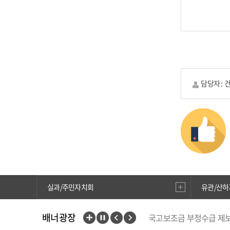
담당자 :
실과/주민자치회
유관/산하
국고보조금 부정수급 제
배너광장
중앙부처 법령 유권해석
행복출산 원스톱서비스