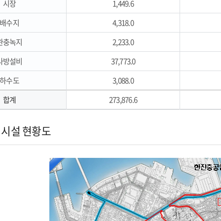
시장
1,449.6
배수지
4,318.0
완충녹지
2,233.0
사방설비
37,773.0
하수도
3,088.0
합계
273,876.6
시설 현황도