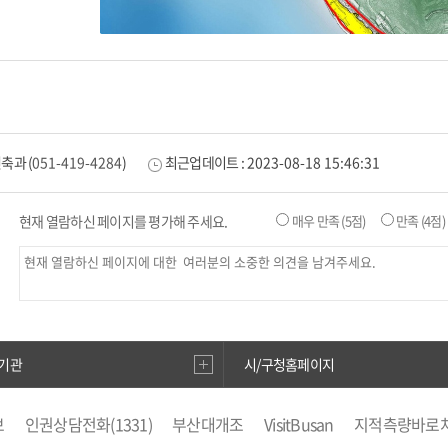
건축과
(
051-419-4284
)
최근업데이트 :
2023-08-18 15:46:31
현재 열람하신 페이지를 평가해 주세요.
매우 만족
(5점)
만족
(4점)
기관
시/구청홈페이지
보
인권상담전화(1331)
부산대개조
VisitBusan
지적측량바로
부산시 착한가격업소
복지·보조금 부정 신고센터
지방소득세(특
도로명주소안내
e-청소년
부산광역시청소년종합지원센터
공