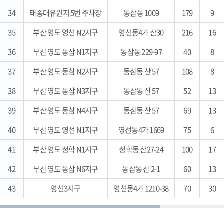
34
태종대유원지 5번 주차장
동삼동 1009
179
9
35
부산 영도 영선 N2지구
영선동4가 산30
216
16
36
부산 영도 동삼 N1지구
동삼동 229-97
40
8
37
부산 영도 동삼 N2지구
동삼동 산 57
108
8
38
부산 영도 동삼 N3지구
동삼동 산 57
52
13
39
부산 영도 동삼 N4지구
동삼동 산 57
69
13
40
부산 영도 영선 N1지구
영선동4가 1669
75
6
41
부산 영도 청학 N1지구
청학동 산27-24
100
17
42
부산 영도 동삼 N6지구
동삼동 산 2-1
60
13
43
영선3지구
영선동4가 1210-38
70
30