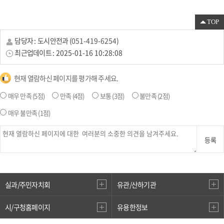
TOP
담당자 :
도시안전과
(
051-419-6254
)
최근업데이트 :
2025-01-16 10:28:08
현재 열람하신 페이지를 평가해 주세요.
매우 만족
(5점)
만족
(4점)
보통
(3점)
불만족
(2점)
매우 불만족
(1점)
등록
실과/주민자치회
유관/산하기관
시/구청홈페이지
유용한정보