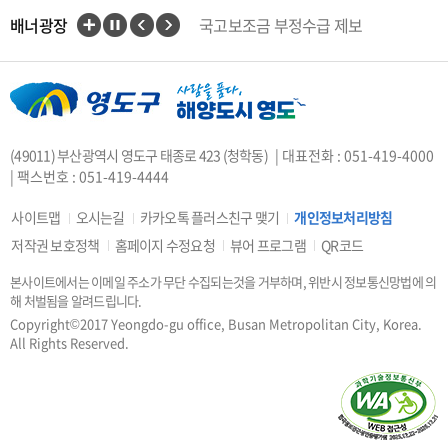
배너광장
국고보조금 부정수급 제보
인권상담전화(1331)
부산대개조
VisitBusan
지적측량바로처리센터
안전속도 5030
카카오톡 플러스친구
(49011) 부산광역시 영도구 태종로 423 (청학동)
| 대표전화 : 051-419-4000
중앙부처 법령 유권해석
| 팩스번호 : 051-419-4444
부산시 착한가격업소
복지·보조금 부정 신고센터
사이트맵
오시는길
카카오톡 플러스친구 맺기
개인정보처리방침
지방소득세(특별징수분)신고·납부
저작권 보호정책
홈페이지 수정요청
뷰어 프로그램
QR코드
안전신문고
본사이트에서는 이메일 주소가 무단 수집되는것을 거부하며, 위반시 정보통신망법에 의
행복출산 원스톱서비스
해 처벌됨을 알려드립니다.
도로명주소안내
e-청소년
Copyright©2017 Yeongdo-gu office, Busan Metropolitan City, Korea.
부산광역시청소년종합지원센터
All Rights Reserved.
공직선거비리 익명신고
우편번호검색
승용차요일제
부산인재평생교육진흥원
부산영어방송