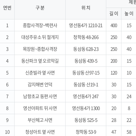
제 
연번
구 분
위 치
길 이
높 이
1
종합사격장~백련사
영선동4가 1210-21
400
15
2
대성주유소 뒤 절개지
청학동 48-266
250
40
3
목장원~종합사격장
동삼동 628-23
250
40
4
동산파크 옆 오르막길
동삼동 439-5
200
15
5
신춘빌라 옆 사면
동삼동 산97-15
120
10
6
감지해변 언덕
동삼동 산19-1
30
15
7
남항초교 동편 사면
영선동4가 247
30
24
8
영선아파트 뒤 사면
영선동4가 1300
20
8
9
부산체고 사면
동삼동 525-5
28
22
10
청성아트 옆 사면
청학동 53-9
47
58