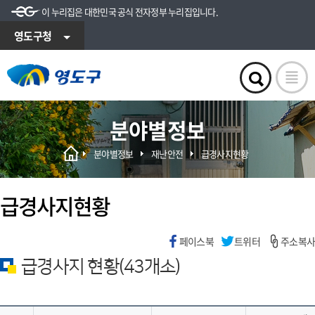
이 누리집은 대한민국 공식 전자정부 누리집입니다.
영도구청
분야별정보
분야별정보
재난안전
급경사지현황
급경사지현황
페이스북
트위터
주소복사
급경사지 현황(43개소)