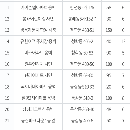
11
아이존빌아파트 옹벽
영선동2가 175
58
6
12
봉래어린이집 사면
봉래동5가 132-7
30
6
13
쌍용자동차 학원 석축
청학동 488-51
150
6
14
유한여객 주차장 옹벽
청학동 405-2
40
12
15
미주아파트 옹벽
청학동 69-83
90
5
16
원우엔리치 사면
청학동 489-50
100
6
17
한라아파트 사면
청학동 62-60
95
7
18
국제마마아파트 옹벽
동삼동 510-33
20
6
19
절영2차아파트 옹벽
동삼동 510-2
100
8
20
삼창파크맨션 옹벽
동삼동 363-40
48
6
21
동산파크타운 1동 옆
동삼동 400-6
50
7