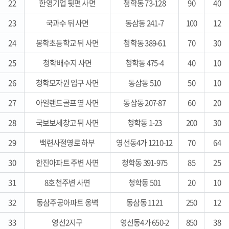
22
한영기업 뒷편 사면
청학동 73-128
90
40
23
국과수 뒤 사면
동삼동 241-7
100
12
24
봉학초등학교 뒤 사면
청학동 389-61
70
30
25
청학배수지 사면
청학동 475-4
40
10
26
청학모자원 입구 사면
동삼동 510
50
10
27
아일랜드골프 옆 사면
동삼동 207-87
60
20
28
국보보세창고 뒤 사면
청학동 1-23
200
30
29
백련사절영로 하부
영선동4가 1210-12
70
64
30
한진아파트 주변 사면
청학동 391-975
85
25
31
8호천주변 사면
청학동 501
20
10
32
동삼주공아파트 옹벽
동삼동 1121
250
12
33
영선2지구
영선동4가 650-2
850
38